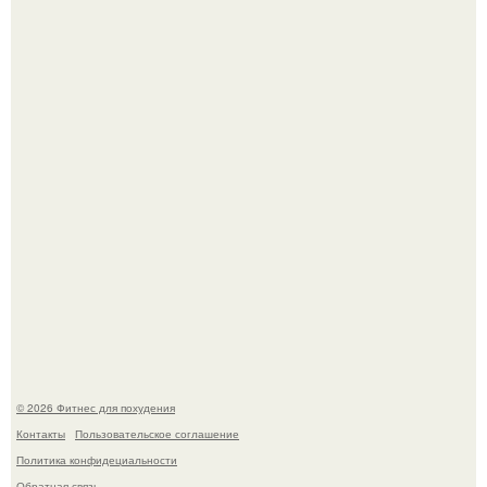
Имбирь - это не только ароматная специя, но и отличный
ингредиент для полезных напитков и блюд.
Сергей соседов показал свою скромную дачу - и удивил
поклонников.
© 2026 Фитнес для похудения
Контакты
Пользовательское соглашение
Политика конфидециальности
Обратная связь