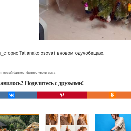
_сторис Tatianakolosova1 вновомгодуяобещаю.
и:
новый фитнес
,
фитнес уроки дома
авилось? Поделитесь с друзьями!