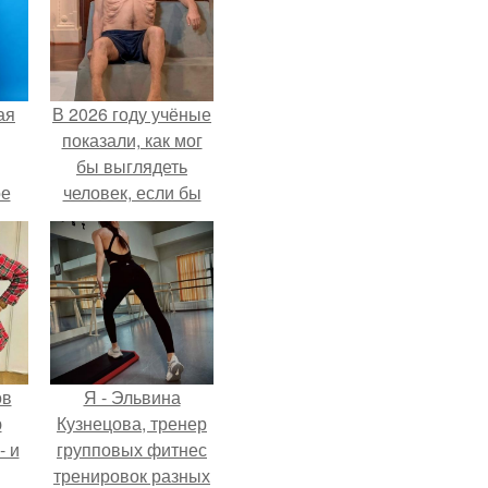
ая
В 2026 году учёные
показали, как мог
бы выглядеть
ое
человек, если бы
его тело
эволюционировало
специально для
выживания в
автокатастpoфах.
ов
Я - Эльвина
ю
Кузнецова, тренер
- и
групповых фитнес
тренировок разных