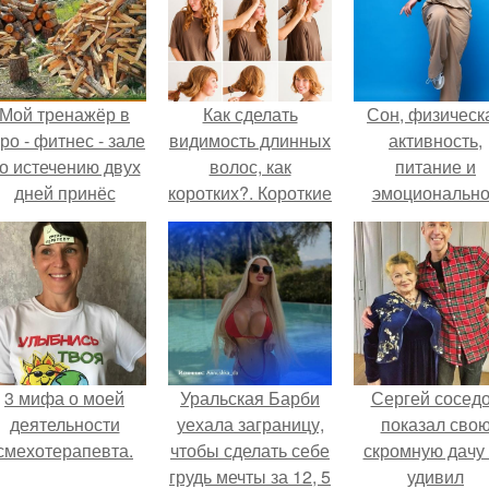
Мой тренажёр в
Как сделать
Сон, физическ
ро - фитнес - зале
видимость длинных
активность,
о истечению двух
волос, как
питание и
дней принёс
коротких?. Короткие
эмоциональн
ощутимый
волосы без
состояние!
результат.
стрижки: узнай, как!
3 мифа о моей
Уральская Барби
Сергей сосед
деятельности
уехала заграницу,
показал сво
смехотерапевта.
чтобы сделать себе
скромную дачу 
грудь мечты за 12, 5
удивил