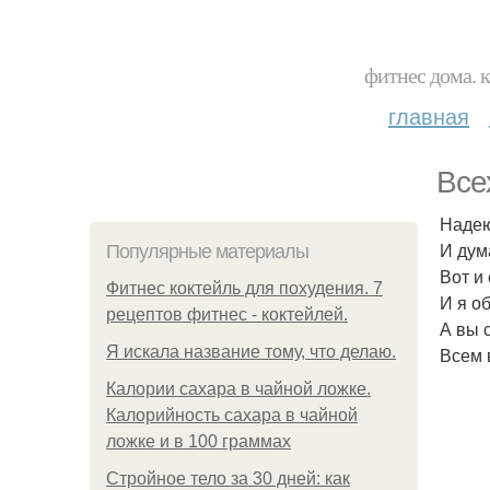
фитнес дома. 
главная
Все
Надею
И дума
Популярные материалы
Вот и
Фитнес коктейль для похудения. 7
И я о
рецептов фитнес - коктейлей.
А вы 
Я искала название тому, что делаю.
Всем 
Калории сахара в чайной ложке.
Калорийность сахара в чайной
ложке и в 100 граммах
Стройное тело за 30 дней: как