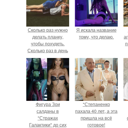
Сколько раз нужно
Я искала название
делать планку,
тому, что делаю.
аг
чтобы похудеть.
п
Сколько раз в день
делать планку —,
чтобы был
результат для
похудения
Фигура Зои
"Степаненко
салданы в
пахала 40 лет, а эта
"Стражах
пришла на всё
Галактики" до сих
готовое!