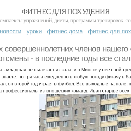
ФИТНЕС ДЛЯ ПОХУДЕНИЯ
комплексы упражнений, диеты, программы тренировок, со
новости
уроки
фитнес дома
фитнес для по
х совершеннолетних членов нашего 
ртсмены - в последние годы все ста
а - младшая не вылезает из зала, и в Минске у нее свой тре
ы знаете, по три часа ежедневно в любую погоду фигачу в б
ал, он второй год играет в футбол. Все выходные на поле,
а профессионалы из юношеских команд, Иван старше всех в