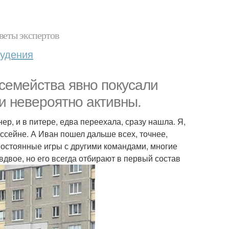
веты экспертов
худения
семейства явно покусали
ли невероятно активны.
нер, и в питере, едва переехала, сразу нашла. Я,
ассейне. А Иван пошел дальше всех, точнее,
 постоянные игры с другими командами, многие
двое, но его всегда отбирают в первый состав