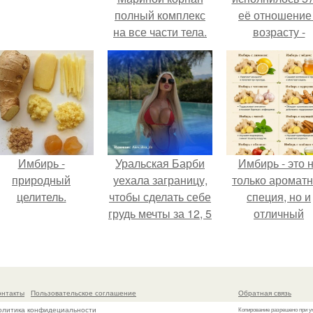
полный комплекс
её отношение
на все части тела.
возрасту -
Немного об авторе
настоящий
манифест
уверенности: "
говорите, что 
отлично выгля
для 57.
Имбирь -
Уральская Барби
Имбирь - это 
природный
уехала заграницу,
только аромат
целитель.
чтобы сделать себе
специя, но и
грудь мечты за 12, 5
отличный
тыс.
ингредиент д
полезных напит
и блюд.
онтакты
Пользовательское соглашение
Обратная связь
олитика конфидециальности
Копирование разрешено при у