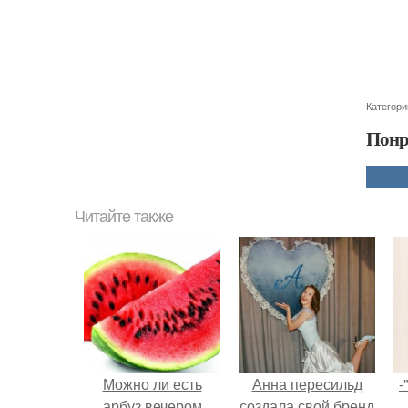
Категори
Понр
Читайте также
Можно ли есть
Анна пересильд
-
арбуз вечером
создала свой бренд