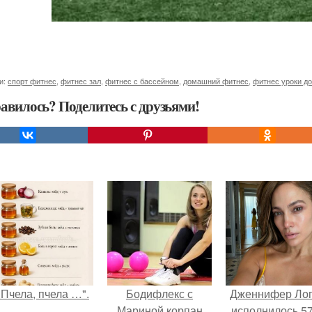
и:
спорт фитнес
,
фитнес зал
,
фитнес с бассейном
,
домашний фитнес
,
фитнес уроки д
авилось? Поделитесь с друзьями!
"Пчела, пчела …".
Бодифлекс с
Дженнифер Ло
Мариной корпан
исполнилось 57