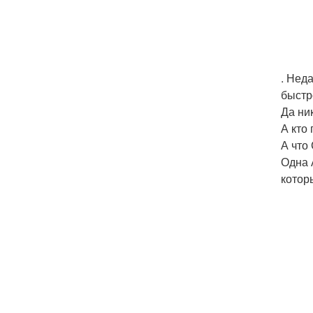
. Нед
быстр
Да ни
А кто
А что
Одна 
котор