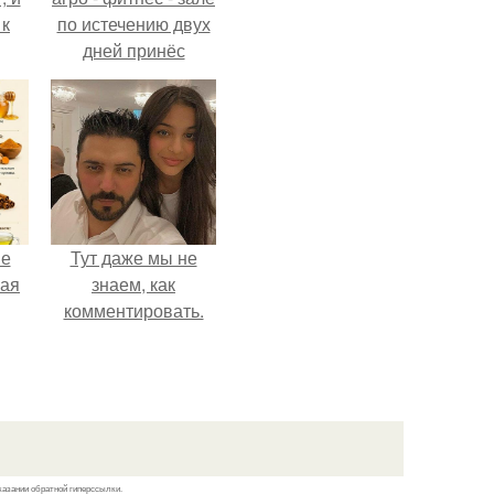
 к
по истечению двух
дней принёс
ощутимый
результат.
не
я
жу
не
Тут даже мы не
ная
знаем, как
комментировать.
ля
ков
казании обратной гиперссылки.