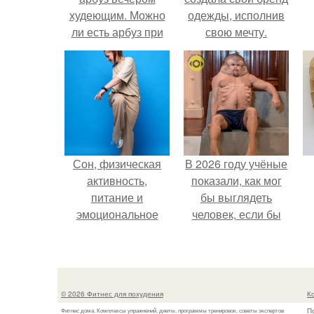
худеющим. Можно
одежды, исполнив
ли есть арбуз при
свою мечту.
похудении вечером,
калорийность
арбуза
Сон, физическая
В 2026 году учёные
активность,
показали, как мог
питание и
бы выглядеть
эмоциональное
человек, если бы
состояние!
его тело
эволюционировало
специально для
выживания в
© 2026 Фитнес для похудения
К
автокатастpoфах.
П
Фитнес дома. Комплексы упражнений, диеты, программы тренировок, советы экспертов