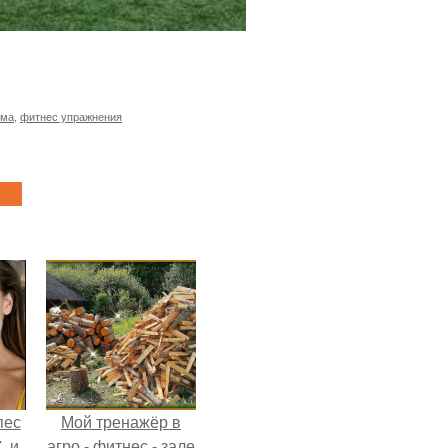
ома
,
фитнес упражнения
пес
Мой тренажёр в
, и
агро - фитнес - зале