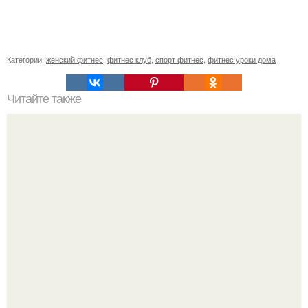
Категории:
женский фитнес
,
фитнес клуб
,
спорт фитнес
,
фитнес уроки дома
Читайте также
Сесть на шпагат за 2 недели. Как сесть на шпагат за 2
недели?