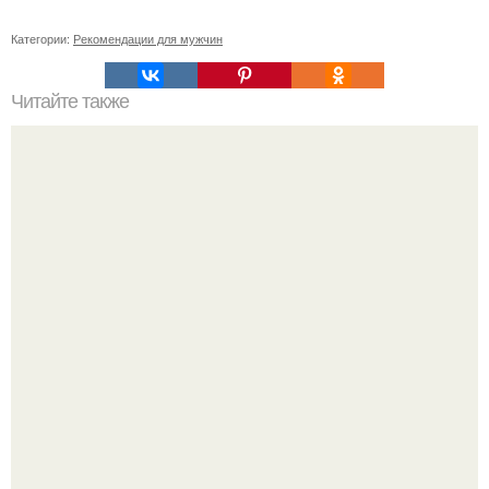
Категории:
Рекомендации для мужчин
Читайте также
Эмма лоусон. Самая молодая спортсменка в нашем
списке.