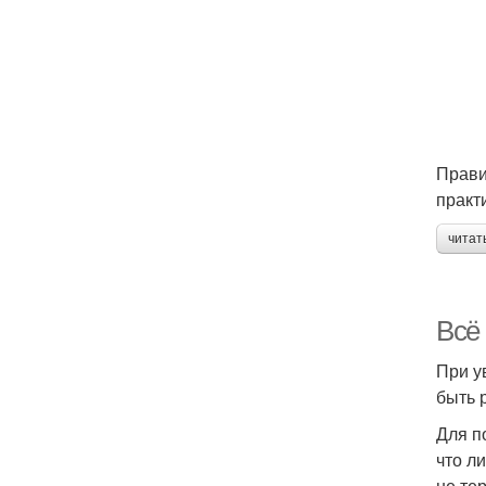
Прави
практ
читат
Всё
При у
быть 
Для п
что л
не те