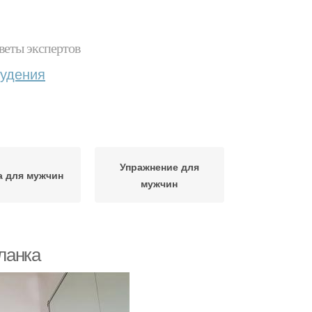
веты экспертов
худения
Упражнение для
а для мужчин
мужчин
планка