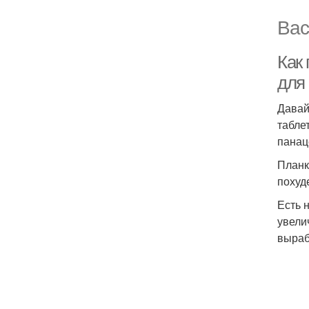
Вас
Как 
для
Давай
таблет
панац
Планк
похуд
Есть 
увели
выраб