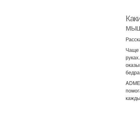
Как
мыш
Расск
Чаще 
руках
оказы
бедра
ADME 
помог
кажды