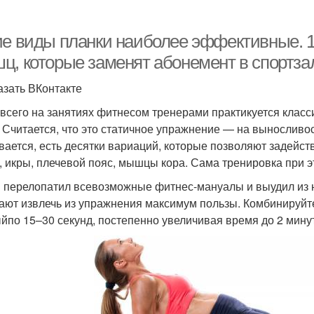
ие виды планки наиболее эффективные. 12
ц, которые заменят абонемент в спортза
азать ВКонтакте
всего на занятиях фитнесом тренерами практикуется класс
. Считается, что это статичное упражнение — на выносливо
вается, есть десятки вариаций, которые позволяют задейств
, икры, плечевой пояс, мышцы кора. Сама тренировка при 
перелопатил всевозможные фитнес-мануалы и выудил из н
ают извлечь из упражнения максимум пользы. Комбинируйте
йпо 15–30 секунд, постепенно увеличивая время до 2 минут