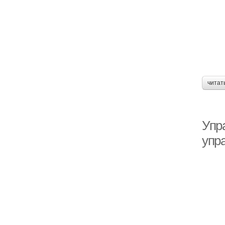
читат
Упр
упр