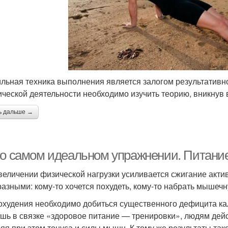
льная техника выполнения является залогом результативн
ической деятельности необходимо изучить теорию, вникнув в
ь дальше →
 о самом идеальном упражнении. Питание
величении физической нагрузки усиливается сжигание акти
разными: кому-то хочется похудеть, кому-то набрать мышечну
охудения необходимо добиться существенного дефицита ка
ишь в связке «здоровое питание — тренировки», людям дейс
ряя при этом тонуса и силы мышц. К тому же результаты так