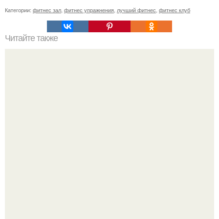
Категории:
фитнес зал
,
фитнес упражнения
,
лучший фитнес
,
фитнес клуб
Читайте также
Как правильно заниматься фитнесом. Как правильно
заниматься спортом в домашних условиях.