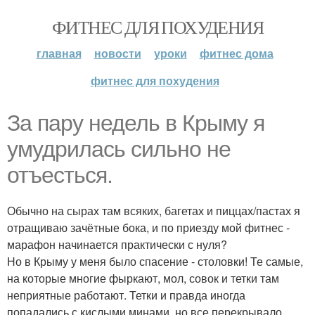
ФИТНЕС ДЛЯ ПОХУДЕНИЯ
главная
новости
уроки
фитнес дома
фитнес для похудения
За пару недель в Крыму я
умудрилась сильно не
отъесться.
Обычно на сырах там всяких, багетах и пиццах/пастах я
отращиваю зачётные бока, и по приезду мой фитнес -
марафон начинается практически с нуля?
Но в Крыму у меня было спасение - столовки! Те самые,
на которые многие фыркают, мол, совок и тетки там
неприятные работают. Тетки и правда иногда
попадались с кислыми минами, но все перекрывало