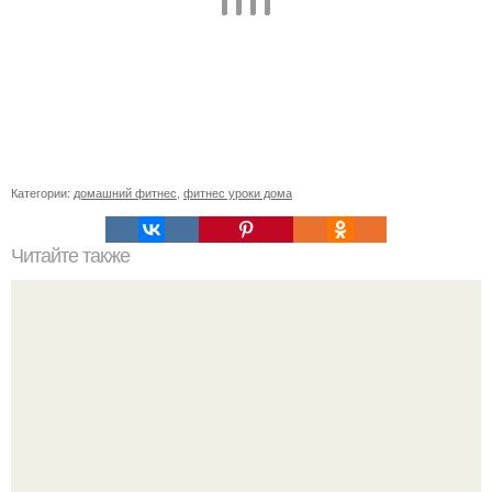
Категории:
домашний фитнес
,
фитнес уроки дома
Читайте также
Лишь одно упражнение, но оказывает
сногсшибательный эффект: "Осиная" талия и плоский