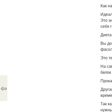
Как н
Идеал
Это з
себя 
Диета
Вы до
фасол
Это т
На са
белок
Прока
⇦
Друга
време
Так к
нужны