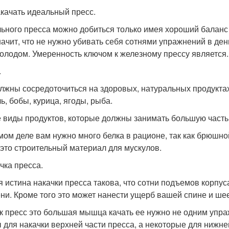
акачать идеальный пресс.
ьного пресса можно добиться только имея хороший баланс
начит, что не нужно убивать себя сотнями упражнений в ден
голодом. Умеренность ключом к железному прессу является.
.
лжны сосредоточиться на здоровых, натуральных продуктах 
ь, бобы, курица, ягоды, рыба.
е виды продуктов, которые должны занимать большую часть
мом деле вам нужно много белка в рационе, так как брюшной
 это строительный материал для мускулов.
чка пресса.
я истина накачки пресса такова, что сотни подъемов корпуса
ни. Кроме того это может нанести ущерб вашей спине и шее
ак пресс это большая мышца качать ее нужно не одним упр
 для накачки верхней части пресса, а некоторые для нижне