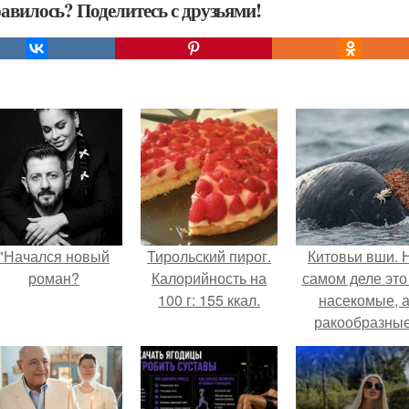
авилось? Поделитесь с друзьями!
"Начался новый
Тирольский пирог.
Китовьи вши. 
роман?
Калорийность на
самом деле это
100 г: 155 ккал.
насекомые, 
ракообразные
относящиеся 
бокоплавам.