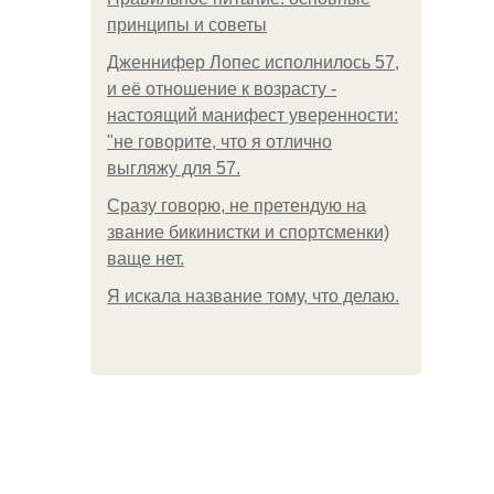
принципы и советы
Дженнифер Лопес исполнилось 57,
и её отношение к возрасту -
настоящий манифест уверенности:
"не говорите, что я отлично
выгляжу для 57.
Сразу говорю, не претендую на
звание бикинистки и спортсменки)
ваще нет.
Я искала название тому, что делаю.