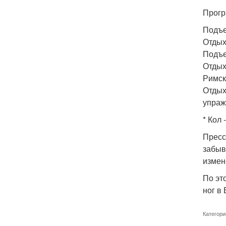
Прогр
Подъе
Отдых
Подъе
Отдых
Римск
Отдых 
упраж
* Кол
Пресс
забыв
измен
По эт
ног в
Категори