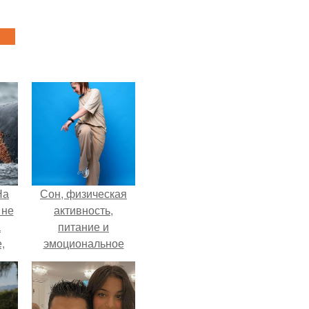
На
Сон, физическая
 не
активность,
а
питание и
,
эмоциональное
к
состояние!