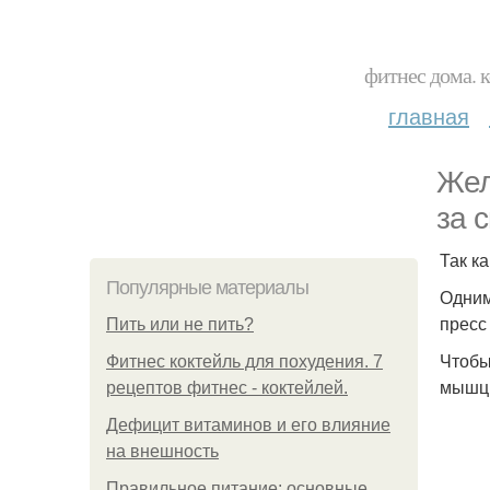
фитнес дома. 
главная
Жел
за 
Так к
Популярные материалы
Одним
пресс
Пить или не пить?
Чтобы
Фитнес коктейль для похудения. 7
мышцы 
рецептов фитнес - коктейлей.
Дефицит витаминов и его влияние
на внешность
Правильное питание: основные