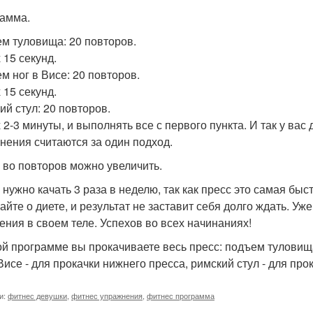
амма.
м туловища: 20 повторов.
 15 секунд.
м ног в Висе: 20 повторов.
 15 секунд.
ий стул: 20 повторов.
2-3 минуты, и выполнять все с первого пункта. И так у вас д
нения считаются за один подход.
 - во повторов можно увеличить.
 нужно качать 3 раза в неделю, так как пресс это самая б
айте о диете, и результат не заставит себя долго ждать. У
ения в своем теле. Успехов во всех начинаниях!
ой программе вы прокачиваете весь пресс: подъем туловища
 Висе - для прокачки нижнего пресса, римский стул - для про
и:
фитнес девушки
,
фитнес упражнения
,
фитнес программа