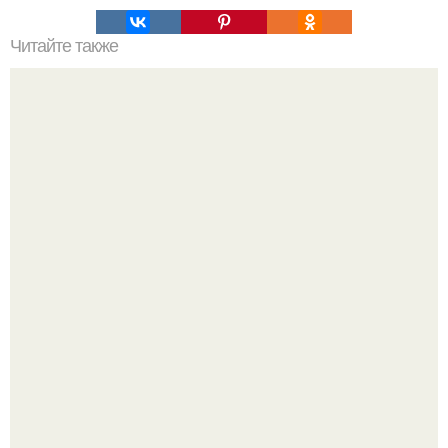
Читайте также
Лишь одно упражнение, но оказывает
сногсшибательный эффект: "Осиная" талия и плоский
живот - при этом огромная польза для здоровья!