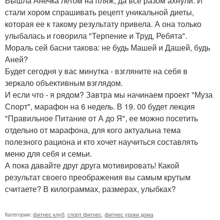
Вышла Анечка летом на пляж, да все разом ахнули. И
стали хором спрашивать рецепт уникальной диеты,
которая ее к такому результату привела. А она только
улыбалась и говорила "Терпение и Труд, Ребята".
Мораль сей басни такова: не будь Машей и Дашей, будь
Аней?
Будет сегодня у вас минутка - взгляните на себя в
зеркало объективным взглядом.
И если что - я рядом? Завтра мы начинаем проект "Муза
Спорт", марафон на 6 недель. В 19. 00 будет лекция
"Правильное Питание от А до Я", ее можно посетить
отдельно от марафона, для кого актуальна тема
полезного рациона и кто хочет научиться составлять
меню для себя и семьи.
А пока давайте друг друга мотивировать! Какой
результат своего преображения вы самым крутым
считаете? В килограммах, размерах, улыбках?
Категории:
фитнес клуб
,
спорт фитнес
,
фитнес уроки дома