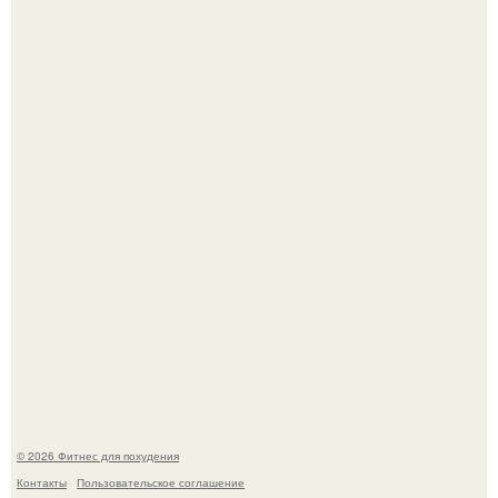
Сон, физическая активность, питание и эмоциональное
состояние!
Хочешь в ЗАЛ? Всем привет!
© 2026 Фитнес для похудения
Контакты
Пользовательское соглашение