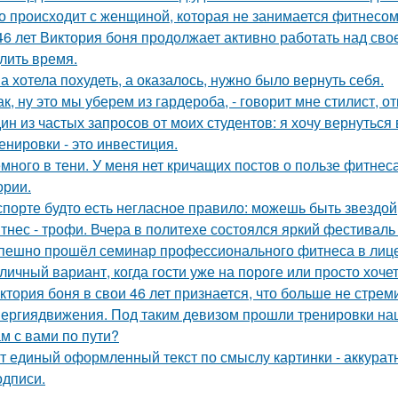
о происходит с женщиной, которая не занимается фитнесо
46 лет Виктория боня продолжает активно работать над сво
лить время.
а хотела похудеть, а оказалось, нужно было вернуть себя.
так, ну это мы уберем из гардероба, - говорит мне стилист,
ин из частых запросов от моих студентов: я хочу вернуться 
енировки - это инвестиция.
много в тени. У меня нет кричащих постов о пользе фитнес
ории.
спорте будто есть негласное правило: можешь быть звездой
тнес - трофи. Вчера в политехе состоялся яркий фестиваль 
пешно прошёл семинар профессионального фитнеса в лиц
личный вариант, когда гости уже на пороге или просто хочет
ктория боня в свои 46 лет признается, что больше не стре
ергиядвижения. Под таким девизом прошли тренировки на
м с вами по пути?
т единый оформленный текст по смыслу картинки - аккуратн
одписи.