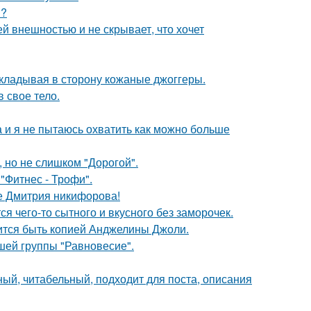
м?
ей внешностью и не скрывает, что хочет
 откладывая в сторону кожаные джоггеры.
в свое тело.
а и я не пытаюсь охватить как можно больше
, но не слишком "Дорогой".
"Фитнес - Трофи".
е Дмитрия никифорова!
ся чего-то сытного и вкусного без заморочек.
мится быть копией Анджелины Джоли.
шей группы "Равновесие".
ый, читабельный, подходит для поста, описания