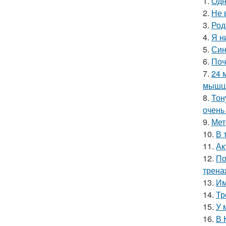
1.
Одн
2.
Не 
3.
Род
4.
Я н
5.
Син
6.
Поч
7.
24 
мышцы
8.
Тон
очень
9.
Мет
10.
В 
11.
Ак
12.
По
трена
13.
Им
14.
Тр
15.
У 
16.
В 