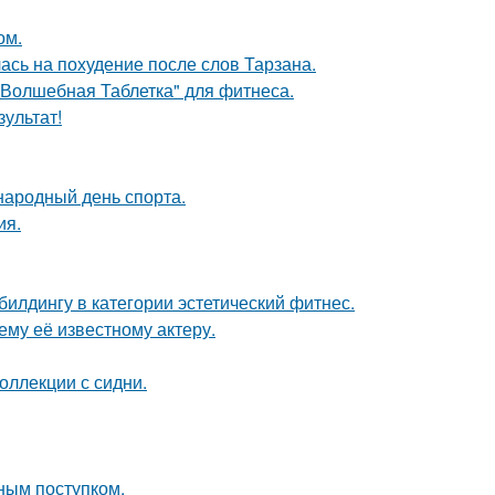
ом.
ась на похудение после слов Тарзана.
"Волшебная Таблетка" для фитнеса.
зультат!
народный день спорта.
ия.
илдингу в категории эстетический фитнес.
му её известному актеру.
оллекции с сидни.
ным поступком.