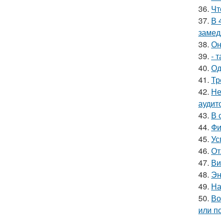
36.
Чт
37.
В 
замед
38.
Он
39.
- 
40.
Од
41.
Тр
42.
Не
аудит
43.
В 
44.
Фи
45.
Ус
46.
От
47.
Ви
48.
Эн
49.
На
50.
Во
или п