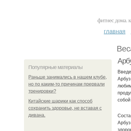
фитнес дома. 
главная
Вес
Арб
Популярные материалы
Введ
Раньше занимались в нашем клубе,
Арбуз
но по каким-то причинам прервали
любим
тренировки?
проду
собой
Китайские шарики как способ
сохранить здоровье, не вставая с
Соста
дивана.
Арбуз
здоро