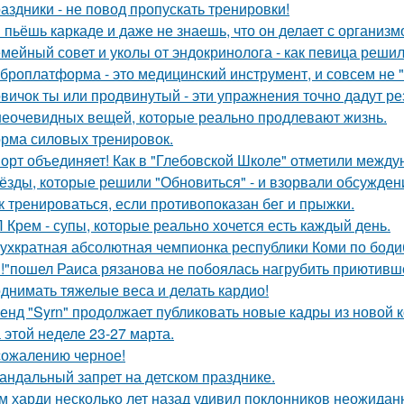
аздники - не повод пропускать тренировки!
 пьёшь каркаде и даже не знаешь, что он делает с организм
мейный совет и уколы от эндокринолога - как певица решил
броплатформа - это медицинский инструмент, и совсем не 
вичок ты или продвинутый - эти упражнения точно дадут ре
неочевидных вещей, которые реально продлевают жизнь.
рма силовых тренировок.
орт объединяет! Как в "Глебовской Школе" отметили между
ёзды, которые решили "Обновиться" - и взорвали обсужден
к тренироваться, если противопоказан бег и прыжки.
 Крем - супы, которые реально хочется есть каждый день.
ухкратная абсолютная чемпионка республики Коми по бодиб
!"пошел Раиса рязанова не побоялась нагрубить приютивше
днимать тяжелые веса и делать кардио!
енд "Syrn" продолжает публиковать новые кадры из новой к
 этой неделе 23-27 марта.
сожалению черное!
андальный запрет на детском празднике.
м харди несколько лет назад удивил поклонников неожидан