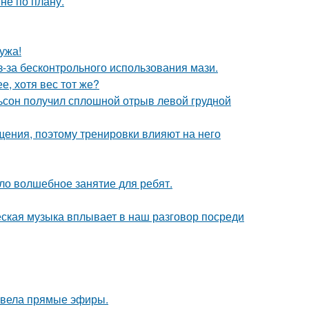
не по плану.
ужа!
з-за бесконтрольного использования мази.
, хотя вес тот же?
льсон получил сплошной отрыв левой грудной
ения, поэтому тренировки влияют на него
ло волшебное занятие для ребят.
еская музыка вплывает в наш разговор посреди
я вела прямые эфиры.