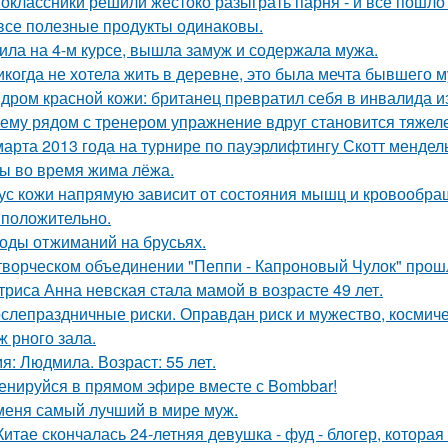
оклассники решили жестоко разыграть парня - и всё пошло 
все полезные продукты одинаковы.
ила на 4-м курсе, вышла замуж и содержала мужа.
икогда не хотела жить в деревне, это была мечта бывшего м
дром красной кожи: британец превратил себя в инвалида и
ему рядом с тренером упражнение вдруг становится тяжелее
марта 2013 года на турнире по пауэрлифтингу Скотт менде
 во время жима лёжа.
ус кожи напрямую зависит от состояния мышц и кровообращ
 положительно.
оды отжиманий на брусьях.
творческом объединении "Пеппи - Капроновый Чулок" прош
триса Анна невская стала мамой в возрасте 49 лет.
слепраздничные риски. Оправдан риск и мужество, космич
ж рного зала.
я: Людмила. Возраст: 55 лет.
енируйся в прямом эфире вместе с Bombbar!
меня самый лучший в мире муж.
Китае скончалась 24-летняя девушка - фуд - блогер, котора