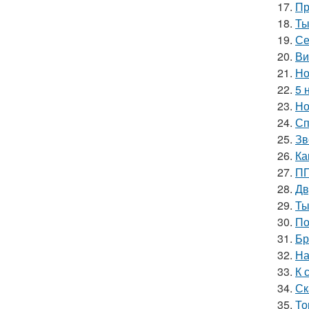
17.
Пр
18.
Ты
19.
Се
20.
Ви
21.
Но
22.
5 
23.
Но
24.
Сп
25.
Зв
26.
Ка
27.
ПП
28.
Дв
29.
Ты
30.
По
31.
Бр
32.
На
33.
К 
34.
Ск
35.
То