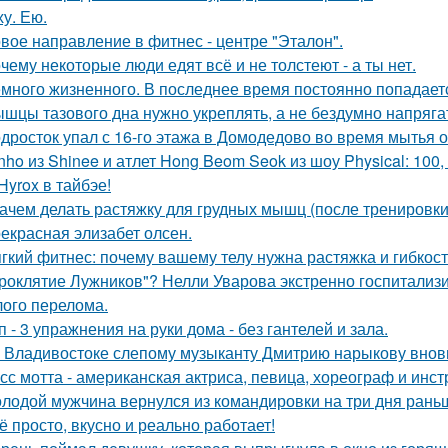
ху. Ею.
вое направление в фитнес - центре "Эталон".
чему некоторые люди едят всё и не толстеют - а ты нет.
много жизненного. В последнее время постоянно попадает
шцы тазового дна нужно укреплять, а не бездумно напряга
дросток упал с 16-го этажа в Домодедово во время мытья о
nho из Shinee и атлет Hong Beom Seok из шоу Physical: 10
Hyrox в тайбэе!
Зачем делать растяжку для грудных мышц (после тренировк
екрасная элизабет олсен.
гкий фитнес: почему вашему телу нужна растяжка и гибкос
роклятие Лужников"? Нелли Уварова экстренно госпитализир
ого перелома.
п - 3 упражнения на руки дома - без гантелей и зала.
 Владивостоке слепому музыканту Дмитрию нарыкову вновь
сс мотта - американская актриса, певица, хореограф и инс
лодой мужчина вернулся из командировки на три дня рань
ё просто, вкусно и реально работает!