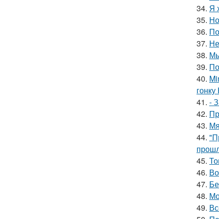
34.
Я 
35.
Но
36.
По
37.
Не
38.
Мы
39.
По
40.
Mi
гонку 
41.
- 
42.
Пр
43.
Мя
44.
"П
прошл
45.
То
46.
Во
47.
Бе
48.
Мо
49.
Вс