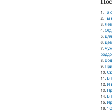
Пос
1.
Та 
2.
Ты 
3.
Лет
4.
Отд
5.
Для
6.
Дев
7.
Чуж
роддо
8.
Вод
9.
При
10.
Ск
11.
В 
12.
И 
13.
Пр
14.
В 
15.
Ир
16.
"К