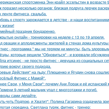
ериканская спортсменка Энн крайл эссельстин в возрасте 
к поразил несколько органов: близкая подруга лерчек раск
в ленте фитнеса, свадьба.
бовь к спорту зарождается в детстве - и наши воспитанник
у жизни!
мейный праздник бондаренко.
крытые онлайн - тренировки на неделе с 13 по 19 апреля.
д овации и аплодисменты зрителей в стенах дома культуры
тнес - программа " мы не теряем ни минуты, быть здоровым 
ёзды, которые решили "Обновиться" - и взорвали обсужден
йла итсинес - не просто фитнес - девушка из социальных се
трию вокруг своего подхода.
оевые Действия" на льду: Плющенко и Ягудин снова сошлись
есёлый Фитнес с Мамой".
 нее Свои, у Меня Свои": почему Ани Лорак и её испанский
Тюмени 9-летний мальчик упал с многоэтажки и погиб.
воды сами делайте.
уть-чуть Подпою, и Хватит": Полина Гагарина озадачила зр
лотая середина. Светлана туряк, фитнес - тренер: