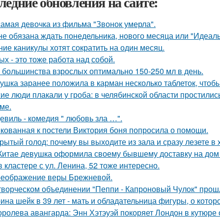
ледние обновления на сайте:
самая девочка из фильма "Звонок умерла".
не обязана ждать понедельника, нового месяца или "Идеал
ние каникулы хотят сократить на один месяц.
ых - это тоже работа над собой.
 большинства взрослых оптимально 150-250 мл в день.
ушка заранее положила в карман несколько таблеток, чтобы
ие люди плакали у гроба: в челябинской области простилис
ме.
евиль - комедия " любовь зла …".
кованная к постели Виктория боня попросила о помощи.
рытый голод: почему вы выходите из зала и сразу лезете в
Китае девушка оформила своему бывшему доставку на дом 
в кластере с ул. Ленина, 52 тоже интересно.
еображение веры Брежневой.
творческом объединении "Пеппи - Капроновый Чулок" прош
ина шейк в 39 лет - мать и обладательница фигуры, о кото
оролева авангарда: Энн Хэтэуэй покоряет Лондон в кутюре от