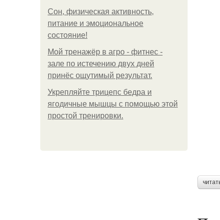
Сон, физическая активность,
питание и эмоциональное
состояние!
Мой тренажёр в агро - фитнес -
зале по истечению двух дней
принёс ощутимый результат.
Укрепляйте трицепс бедра и
ягодичные мышцы с помощью этой
простой тренировки.
читат