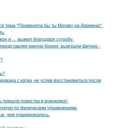
ся тема "Променяла бы ты Москву на Деревню".
ть.
кон и … выжил благодаря сугробу.
0, представляя южную Корею, выиграли фитнес -
и?
ть?
ована с катка, не успев восстановиться после
 пришла повестка в военкомат.
труктор по физическим упражнениям.
ше, чем планировалось.