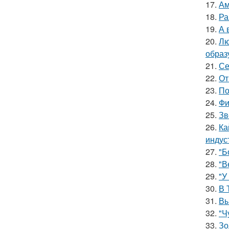
17.
Ам
18.
Ра
19.
А 
20.
Лю
образ
21.
Се
22.
От
23.
По
24.
Фи
25.
Зв
26.
Ка
индус
27.
"Б
28.
"В
29.
"У
30.
В 
31.
Вы
32.
"Ч
33.
Зо