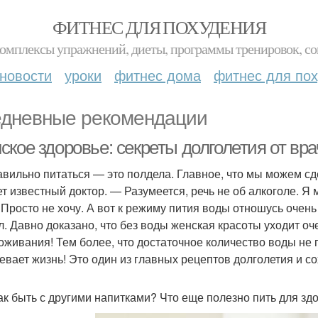
ФИТНЕС ДЛЯ ПОХУДЕНИЯ
комплексы упражнений, диеты, программы тренировок, со
новости
уроки
фитнес дома
фитнес для по
дневные рекомендации
ское здоровье: секреты долголетия от вр
вильно питаться — это полдела. Главное, что мы можем сд
ет известный доктор. — Разумеется, речь не об алкоголе. Я 
 Просто не хочу. А вот к режиму пития воды отношусь очень
л. Давно доказано, что без воды женская красоты уходит оч
оживания! Тем более, что достаточное количество воды не 
евает жизнь! Это один из главных рецептов долголетия и с
ак быть с другими напитками? Что еще полезно пить для зд