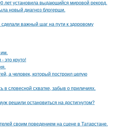
90 лет установила выдающийся мировой рекорд.
рыла новый диагноз блогерши.
и сделали важный шаг на пути к здоровому
 им.
- это круто!
ия.
тей, а человек, который построил целую
 в словесной схватке, забыв о приличиях.
 муж решили остановиться на достигнутом?
ителей своим поведением на сцене в Татарстане.