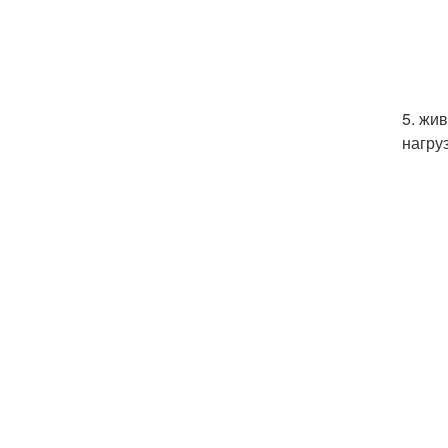
5. жи
нагру