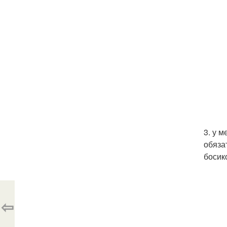
3. у 
обяза
босик
⇦