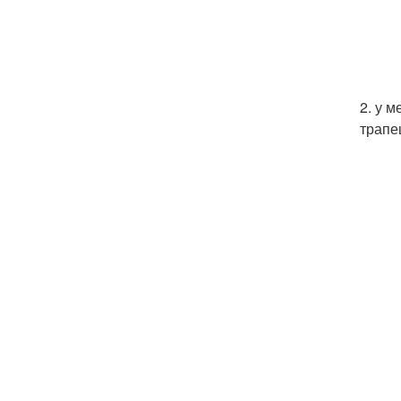
2. у 
трапе