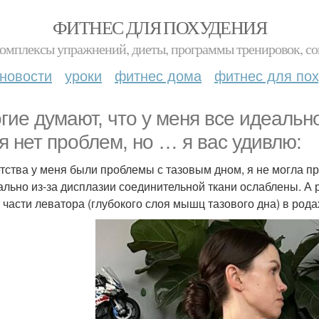
ФИТНЕС ДЛЯ ПОХУДЕНИЯ
комплексы упражнений, диеты, программы тренировок, со
новости
уроки
фитнес дома
фитнес для по
гие думают, что у меня все идеально
я нет проблем, но … я вас удивлю:
детства у меня были проблемы с тазовым дном, я не могла п
ально из-за дисплазии соединительной ткани ослаблены. А 
 части леватора (глубокого слоя мышц тазового дна) в рода