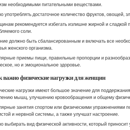
изм необходимыми питательными веществами.
но употреблять достаточное количество фруктов, овощей, зл
щинам рекомендуется избегать излишне жирной и сладкой п
бляемого соли.
ание должно быть сбалансированным и включать все необх
вья женского организма.
улярные приемы пищи, правильные пропорции и разнообрази
еское, но и эмоциональное здоровье.
ак важно физические нагрузки для женщин
ические нагрузки имеют большое значение для поддержания 
лению мышц, улучшению кровообращения и общему физиче
улярные занятия спортом или физическими упражнениями п
истой и нервной системы, а также улучшат настроение.
но выбирать вид физической активности, который приносит