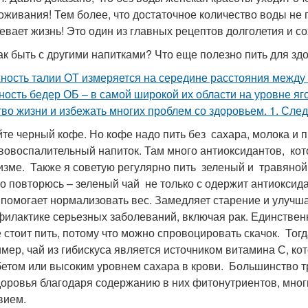
оживания! Тем более, что достаточное количество воды не 
евает жизнь! Это один из главных рецептов долголетия и с
ак быть с другими напитками? Что еще полезно пить для зд
ность талии ОТ измеряется на середине расстояния между 
ность бедер ОБ – в самой широкой их области на уровне яг
тво жизни и избежать многих проблем со здоровьем. 1. След
те черный кофе. Но кофе надо пить без сахара, молока и
вовоспалительный напиток. Там много антиоксидантов, ко
изме. Также я советую регулярно пить зеленый и травяной 
Но повторюсь – зеленый чай не только с одержит антиокси
 помогает нормализовать вес. Замедляет старение и улучша
филактике серьезных заболеваний, включая рак. Единствен
е стоит пить, потому что можно спровоцировать скачок. Тог
мер, чай из гибискуса является источником витамина С, к
бетом или высоким уровнем сахара в крови. Большинство т
доровья благодаря содержанию в них фитонутриентов, мно
вием.