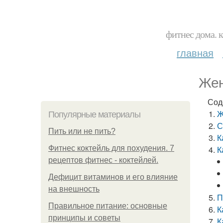
фитнес дома. 
главная
Жен
Сод
Ж
Популярные материалы
С
Пить или не пить?
К
Фитнес коктейль для похудения. 7
К
рецептов фитнес - коктейлей.
Дефицит витаминов и его влияние
на внешность
П
Правильное питание: основные
К
принципы и советы
К