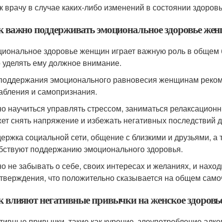
 к врачу в случае каких-либо изменений в состоянии здоровь
ак важно поддерживать эмоциональное здоровье же
циональное здоровье женщин играет важную роль в общем б
 уделять ему должное внимание.
 поддержания эмоционального равновесия женщинам рекоме
абления и самопризнания.
но научиться управлять стрессом, заниматься релаксацион
ет снять напряжение и избежать негативных последствий д
держка социальной сети, общение с близкими и друзьями, а
бствуют поддержанию эмоционального здоровья.
но не забывать о себе, своих интересах и желаниях, и нахо
тверждения, что положительно сказывается на общем само
ак влияют негативные привычки на женское здоровь
ативные привычки, такие как курение, злоупотребление алко