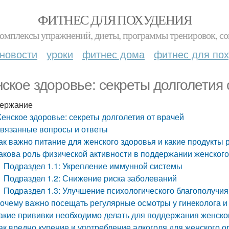
ФИТНЕС ДЛЯ ПОХУДЕНИЯ
комплексы упражнений, диеты, программы тренировок, со
новости
уроки
фитнес дома
фитнес для по
ское здоровье: секреты долголетия 
ержание
енское здоровье: секреты долголетия от врачей
вязанные вопросы и ответы
ак важно питание для женского здоровья и какие продукты
акова роль физической активности в поддержании женского
Подраздел 1.1: Укрепление иммунной системы
Подраздел 1.2: Снижение риска заболеваний
Подраздел 1.3: Улучшение психологического благополучия
очему важно посещать регулярные осмотры у гинеколога и 
акие прививки необходимо делать для поддержания женско
ак вредно курение и употребление алкоголя для женского о