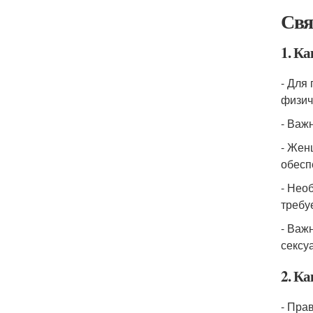
Свя
1. К
- Для
физич
- Важ
- Жен
обесп
- Нео
требу
- Важ
сексу
2. К
- Пра