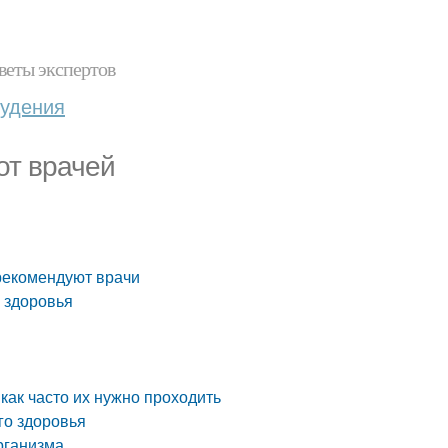
веты экспертов
худения
от врачей
 рекомендуют врачи
 здоровья
как часто их нужно проходить
го здоровья
рганизма