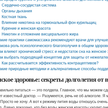
Сердечно-сосудистая система
Органы дыхания
Костная ткань
Влияние никотина на гормональный фон курильщиц
Курение и женская красота
Никотин и отложение висцерального жира
акие практики самомассажа рекомендуют врачи для улучше
акова роль психологического благополучия в общем здоро
ак влияют хронический стресс и недостаток сна на женское
ак выбрать подходящий концептив для защиты от нежелате
Как рассчитывается эффективность контрацептивов?
акие природные методики и альтернативные способы подде
ское здоровье: секреты долголетия от 
вильно питаться — это полдела. Главное, что мы можем сд
ет известный доктор. — Разумеется, речь не об алкоголе. Я 
 Просто не хочу. А вот к режиму пития воды отношусь очень
л. Давно доказано, что без воды женская красоты уходит оч