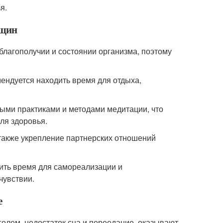
я.
нщин
лагополучии и состоянии организма, поэтому
ндуется находить время для отдыха,
ными практиками и методами медитации, что
ля здоровья.
 также укрепление партнерских отношений
дить время для самореализации и
чувствии.
е
голем, недостаток сна и переедание, оказывают