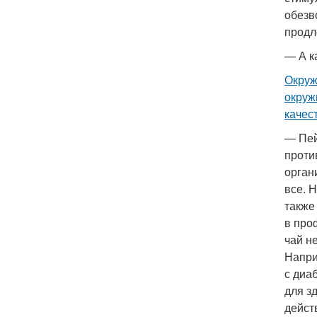
обезв
продл
— А к
Окруж
окруж
качес
— Пей
проти
орган
все. 
также
в про
чай н
Напри
с диа
для з
дейст