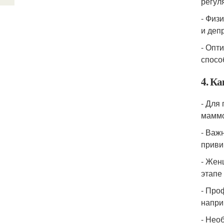
регул
- Физ
и деп
- Опт
спосо
4. К
- Для
маммо
- Важ
приви
- Жен
этапе
- Про
напри
- Нео