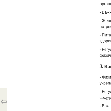
орган
- Важ
- Жен
потре
- Пит
здоро
- Рег
физич
3. К
- Физ
укреп
- Рег
сосуд
⇦
- Важ