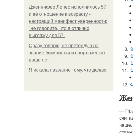
Дженнифер Лопес исполнилось 57,
и её отношение к возрасту -
настоящий манифест уверенности:
"не говорите, что я отлично
выгляжу для 57.
Сразу говорю, не претендую на
К
звание бикинистки и спортсменки)
К
ваще нет.
К
К
Я искала название тому, что делаю.
К
Жен
— Пра
счита
чаше.
стиму