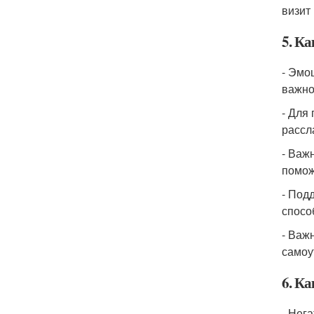
визит
5. К
- Эмо
важно
- Для
рассл
- Важ
помож
- Под
спосо
- Важ
самоу
6. К
- Нег