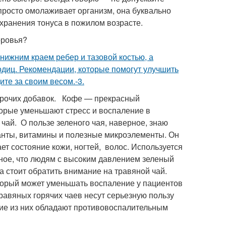
просто омолаживает организм, она буквально
охранения тонуса в пожилом возрасте.
оровья?
нижним краем ребер и тазовой костью, а
одиц. Рекомендации, которые помогут улучшить
ите за своим весом.-3.
 прочих добавок. Кофе — прекрасный
торые уменьшают стресс и воспаление в
чай. О пользе зеленого чая, наверное, знаю
данты, витамины и полезные микроэлементы. Он
ет состояние кожи, ногтей, волос. Используется
ное, что людям с высоким давлением зеленый
да стоит обратить внимание на травяной чай.
оторый может уменьшать воспаление у пациентов
равяных горячих чаев несут серьезную пользу
гие из них обладают противовоспалительным