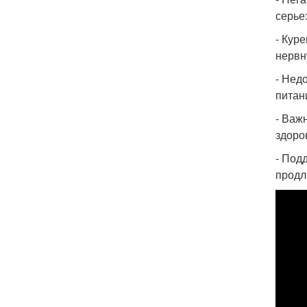
серье
- Кур
нервн
- Нед
питан
- Важ
здоро
- Под
продл