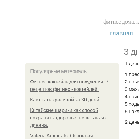
фитнес дома. 
главная
3 д
1 день
Популярные материалы
1 прес
2 пры
Фитнес коктейль для похудения. 7
3 махи
рецептов фитнес - коктейлей.
4 при
Как стать красивой за 30 дней.
5 ход
Китайские шарики как способ
6 накл
сохранить здоровье, не вставая с
2 день
дивана.
Valeria Ammirato. Основная