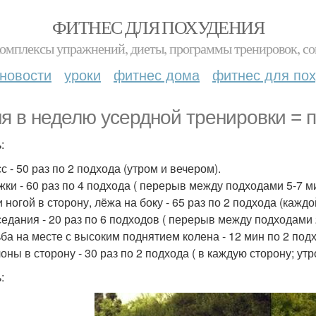
ФИТНЕС ДЛЯ ПОХУДЕНИЯ
комплексы упражнений, диеты, программы тренировок, со
новости
уроки
фитнес дома
фитнес для по
ня в неделю усердной тренировки = п
:
с - 50 раз по 2 подхода (утром и вечером).
жки - 60 раз по 4 подхода ( перерыв между подходами 5-7 ми
 ногой в сторону, лёжа на боку - 65 раз по 2 подхода (каждо
седания - 20 раз по 6 подходов ( перерыв между подходами 
ьба на месте с высоким поднятием колена - 12 мин по 2 подх
оны в сторону - 30 раз по 2 подхода ( в каждую сторону; утр
: