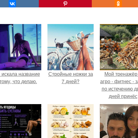
 искала название
Стройные ножки за
Мой тренажёр
тому, что делаю.
7 дней?
агро - фитнес - 
по истечению д
дней принёс
ощутимый
результат.