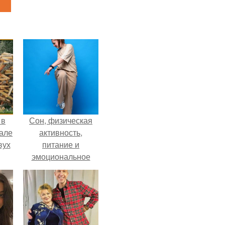
 в
Сон, физическая
зале
активность,
вух
питание и
эмоциональное
состояние!