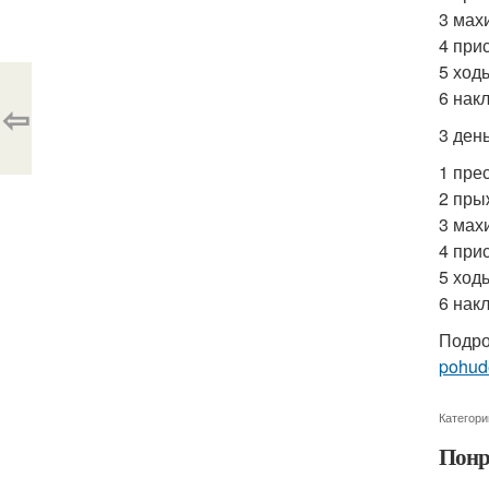
3 махи
4 при
5 ход
6 накл
⇦
3 день
1 прес
2 пры
3 махи
4 при
5 ход
6 накл
Подро
pohude
Категори
Понр