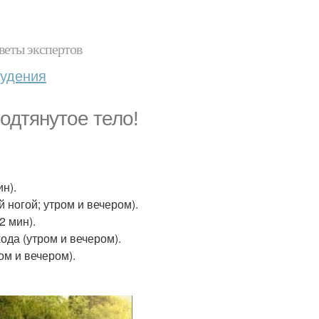
веты экспертов
худения
одтянутое тело!
н).
й ногой; утром и вечером).
2 мин).
ода (утром и вечером).
ом и вечером).