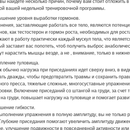
вы найдете несколько причин, почему вам стоит отложить в
ой вашей недельной тренировочной программы.
ышение уровня выработки гормонов.
нения, заставляющие работать все тело, являются потенц
нов, как тестостерон и гормон роста, необходимых для рост
кают в работу практически каждый мускул тела, что являетс
ый заставит вас попотеть, чтоб получить выброс анаболичес
ут нарастить мышцы везде, а не , внимание, только в нижней
епление туловища.
ак обычно нагрузка при приседаниях идет сверху вниз, в ви
ать дважды, чтобы предотвратить травмы и сохранить прав
ого пресса, тяжелые сложные, многосуставные упражнени
ровки. Включение приседаний со штангой на груди, за счет 
 на груди, повышает нагрузку на туловище и помогает разви
чшение гибкости.
ыполнении упражнения в полную амплитуду, вы не только ра
 Глубокие приседания помогают увеличить амплитуду движ
не, улучшение подвижности в повседневной активности или 