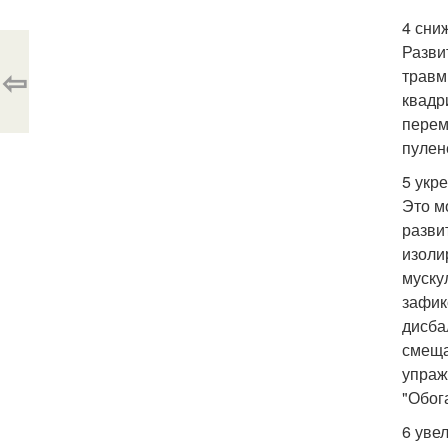
4 сни
Разви
⇦
травм
квадр
перем
пулен
5 укр
Это м
разви
изоли
муску
зафик
дисба
смеща
упраж
"Обога
6 уве