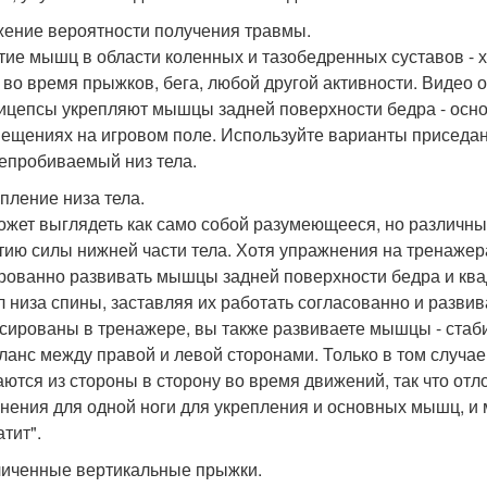
жение вероятности получения травмы.
тие мышц в области коленных и тазобедренных суставов - 
 во время прыжков, бега, любой другой активности. Видео 
ицепсы укрепляют мышцы задней поверхности бедра - осн
ещениях на игровом поле. Используйте варианты приседаний
епробиваемый низ тела.
епление низа тела.
ожет выглядеть как само собой разумеющееся, но различн
тию силы нижней части тела. Хотя упражнения на тренажера
рованно развивать мышцы задней поверхности бедра и кв
л низа спины, заставляя их работать согласованно и развива
сированы в тренажере, вы также развиваете мышцы - ста
ланс между правой и левой сторонами. Только в том случа
ются из стороны в сторону во время движений, так что отл
нения для одной ноги для укрепления и основных мышц, и 
тит".
личенные вертикальные прыжки.