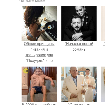
Читайте также
Общие принципы
"Начался новый
-
питания и
роман?
тренировок для
"Похудеть" и не
только.
В 2026 году учёные
"Степаненко