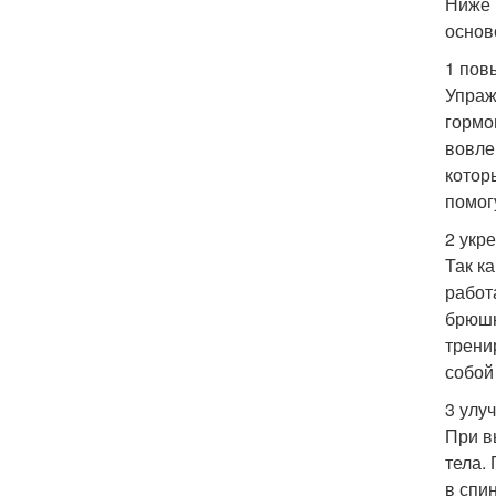
Ниже 
основ
1 пов
Упраж
гормо
вовле
котор
помог
2 укр
Так к
работ
брюшн
трени
собой
3 улу
При в
тела.
в спи