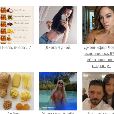
"Пчела, пчела …".
Диета 4 дней.
Дженнифер Ло
исполнилось 57
её отношение
возрасту -
настоящий
манифест
уверенности: "
говорите, что 
отлично выгля
для 57.
Имбирь -
Уральская Барби
Тут даже мы 