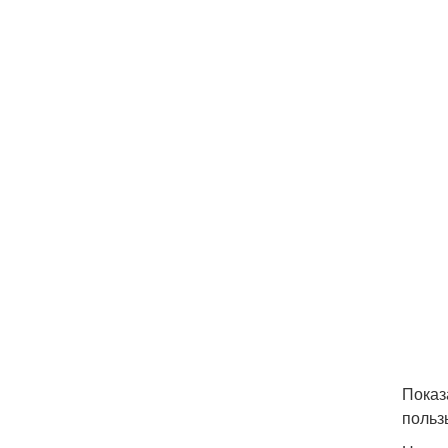
Показ
польз