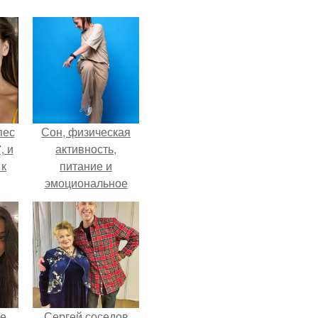
пес
Сон, физическая
, и
активность,
 к
питание и
эмоциональное
состояние!
не
я
жу
не
Сергей соседов