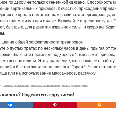
ние по двору не только с генетикой связано. Способность 
ении вертикальных прыжков. К счастью, приседания придаю
дания не просто помогают вам развивать энергию, мощь, он
нию травматизма при отдаче. Включайте в тренировку как "
ие", быстрые, для развития взрывной силы, и скоро вы буде
ны.
ышение общей эффективности тренировок.
ьте о пустых тратах по нескольку часов в день, прыгая от 
ровки. Включите несколько подходов с "Тяжелыми" приседа
чего вы проходили. Это упражнение, включающее в работу 
щений и быстро заставит ваши ноги "Гореть". У вас остан
ища или на использование массажеров, растяжку.
и:
фитнес упражнения
,
комплекс упражнений для похудения дома
авилось? Поделитесь с друзьями!