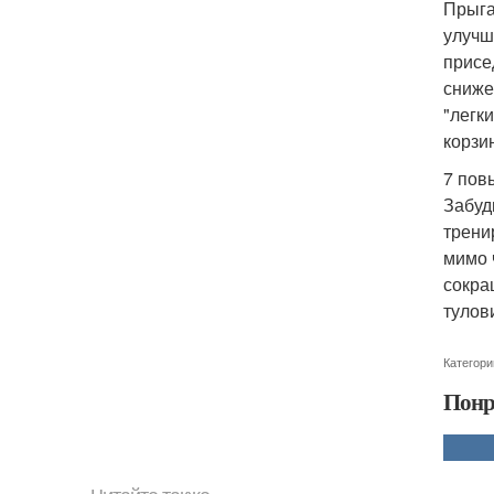
Прыга
улучш
присе
сниже
"легк
корзи
7 пов
Забуд
трени
мимо 
сокра
тулов
Категори
Понр