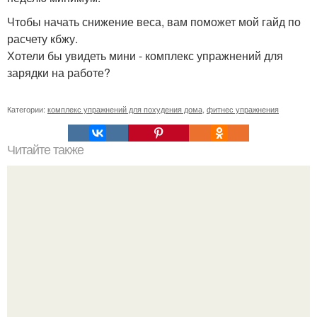
Чтобы начать снижение веса, вам поможет мой гайд по
расчету кбжу.
Хотели бы увидеть мини - комплекс упражнений для
зарядки на работе?
Категории:
комплекс упражнений для похудения дома
,
фитнес упражнения
Читайте также
Анатомические поезда. Восемь удивительных фактов о
фасции из книги Томаса майерса "Анатомические
Поезда".