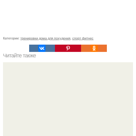
Категории:
тренировки дома для похудения
,
спорт фитнес
Читайте также
Куда сходить в Тюмени. 20 Лучших мест в Тюмени, куда
можно сходить с маленьким ребенком