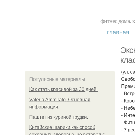
фитнес дома. 
главная
Экс
кла
(ул. с
Свобо
Популярные материалы
Преми
Как стать красивой за 30 дней.
- Вст
Valeria Ammirato. Основная
- Ково
информация.
- Неб
- Инт
Паштет из куриной грудки.
- Фит
Китайские шарики как способ
- 7 р
сохранить здоровье, не вставая с