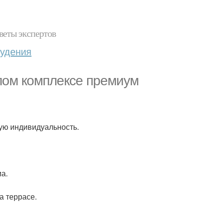
веты экспертов
худения
лом комплексе премиум
ую индивидуальность.
а.
а террасе.