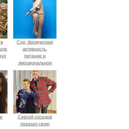
 в
Сон, физическая
зале
активность,
вух
питание и
эмоциональное
состояние!
не
Сергей соседов
показал свою