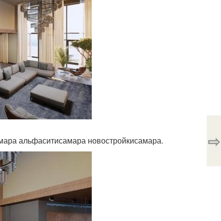
⇨
самара альфаситисамара новостройкисамара.