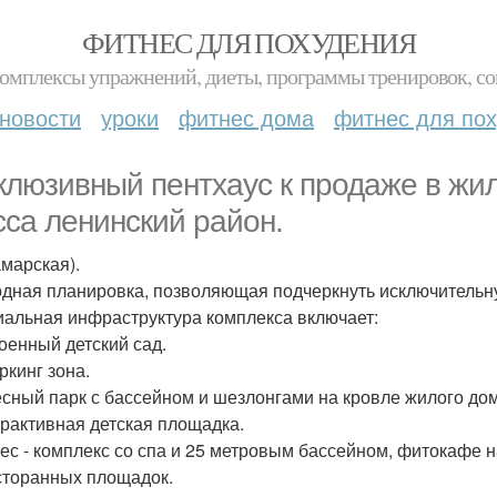
ФИТНЕС ДЛЯ ПОХУДЕНИЯ
комплексы упражнений, диеты, программы тренировок, со
новости
уроки
фитнес дома
фитнес для по
клюзивный пентхаус к продаже в жи
сса ленинский район.
амарская).
дная планировка, позволяющая подчеркнуть исключительн
альная инфраструктура комплекса включает:
роенный детский сад.
ркинг зона.
есный парк с бассейном и шезлонгами на кровле жилого дом
ерактивная детская площадка.
нес - комплекс со спа и 25 метровым бассейном, фитокафе н
есторанных площадок.