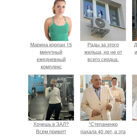
Марина корпан 15
Рады за этого
Д
минутный
жильца, но не от
и
ежедневный
всего сердца.
комплекс
упражнений. Как
появилась
методика
бодифлекс
Хочешь в ЗАЛ?
"Степаненко
Всем привет!
пахала 40 лет, а эта