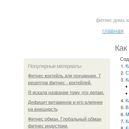
фитнес дома. 
главная
Как
Сод
К
Популярные материалы
С
Фитнес коктейль для похудения. 7
К
рецептов фитнес - коктейлей.
Я искала название тому, что делаю.
К
Дефицит витаминов и его влияние
В
на внешность
М
Фитнес обман. Глобальный обман
К
фитнес индустрии.
К