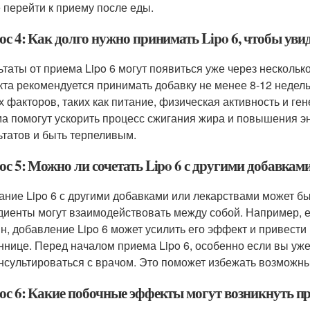
 перейти к приему после еды.
с 4: Как долго нужно принимать Lipo 6, чтобы уви
ьтаты от приема Lipo 6 могут появиться уже через нескольк
та рекомендуется принимать добавку не менее 8-12 недель.
х факторов, таких как питание, физическая активность и ге
а помогут ускорить процесс сжигания жира и повышения э
ьтатов и быть терпеливым.
ос 5: Можно ли сочетать Lipo 6 с другими добавкам
ание Lipo 6 с другими добавками или лекарствами может бы
диенты могут взаимодействовать между собой. Например, 
н, добавление Lipo 6 может усилить его эффект и привест
ннице. Перед началом приема Lipo 6, особенно если вы уж
нсультироваться с врачом. Это поможет избежать возможны
ос 6: Какие побочные эффекты могут возникнуть пр