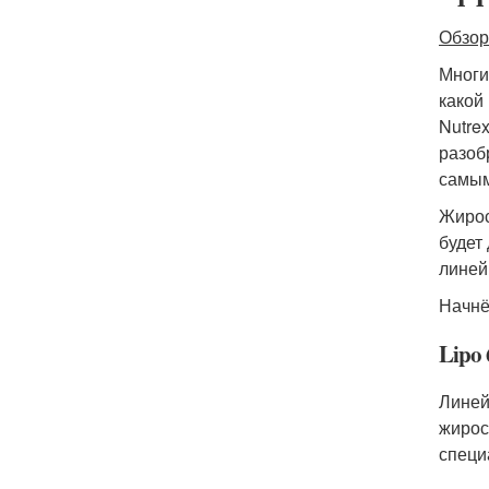
Обзор
Многи
какой
Nutre
разоб
самым
Жирос
будет
линей
Начнё
Lipo 
Линей
жирос
специ