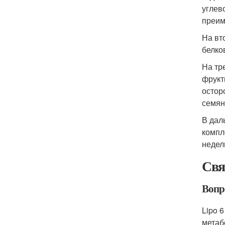
углев
преим
На вт
белко
На тр
фрукт
остор
семян
В дал
компл
недел
Свя
Вопр
Lipo 
метаб