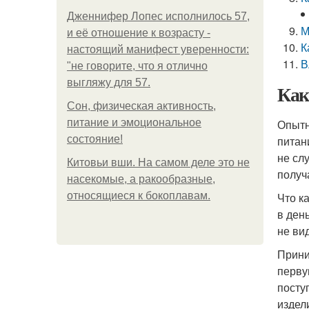
Дженнифер Лопес исполнилось 57,
М
и её отношение к возрасту -
К
настоящий манифест уверенности:
В
"не говорите, что я отлично
выгляжу для 57.
Как
Сон, физическая активность,
питание и эмоциональное
Опытн
состояние!
питан
не сл
Китовьи вши. На самом деле это не
получ
насекомые, а ракообразные,
относящиеся к бокоплавам.
Что к
в ден
не ви
Прини
перву
посту
издел