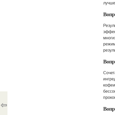
лучше
Вопро
Резул
эффек
многи
режим
резул
Вопр
Сочет
ингре
кофеи
бессо
проко
⇦
Вопр