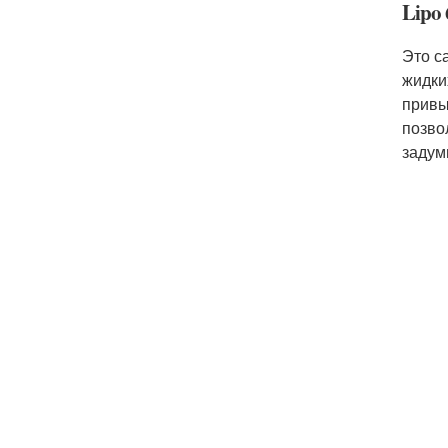
Lipo 
Это с
жидки
привы
позво
задум