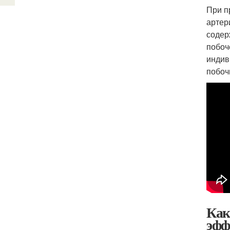
При п
артер
содер
побоч
индив
побоч
Как
эфф