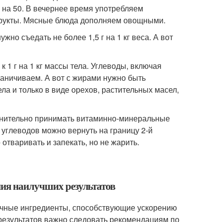
0 на 50. В вечернее время употребляем
фрукты. Мясные блюда дополняем овощными.
но съедать не более 1,5 г на 1 кг веса. А вот
1 г на 1 кг массы тела. Углеводы, включая
раничиваем. А вот с жирами нужно быть
ела и только в виде орехов, растительных масел,
лнительно принимать витаминно-минеральные
углеводов можно вернуть на границу 2-й
отваривать и запекать, но не жарить.
ния наилучших результатов
личные ингредиенты, способствующие ускорению
результатов важно следовать рекомендациям по