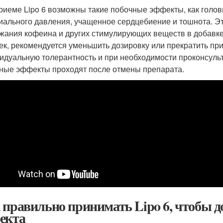
риеме Lipo 6 возможны такие побочные эффекты, как голо
иального давления, учащенное сердцебиение и тошнота. Э
жания кофеина и других стимулирующих веществ в добавке.
ек, рекомендуется уменьшить дозировку или прекратить пр
идуальную толерантность и при необходимости проконсульт
ные эффекты проходят после отмены препарата.
 правильно принимать Lipo 6, чтобы 
екта