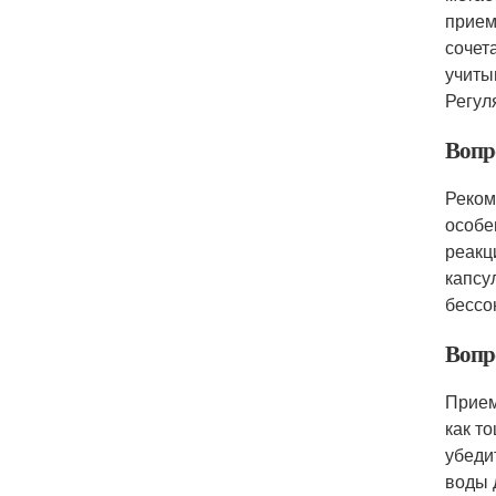
прием
сочет
учиты
Регул
Вопро
Реком
особе
реакц
капсу
бессо
Вопр
Прием
как т
убеди
воды 