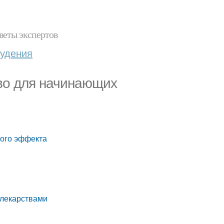
веты экспертов
худения
тво для начинающих
ного эффекта
 лекарствами