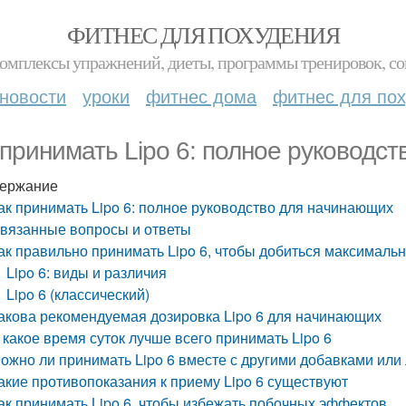
ФИТНЕС ДЛЯ ПОХУДЕНИЯ
комплексы упражнений, диеты, программы тренировок, со
новости
уроки
фитнес дома
фитнес для по
 принимать Lipo 6: полное руководс
ержание
ак принимать Lipo 6: полное руководство для начинающих
вязанные вопросы и ответы
ак правильно принимать Lipo 6, чтобы добиться максималь
Lipo 6: виды и различия
Lipo 6 (классический)
акова рекомендуемая дозировка Lipo 6 для начинающих
 какое время суток лучше всего принимать Lipo 6
ожно ли принимать Lipo 6 вместе с другими добавками или
акие противопоказания к приему Lipo 6 существуют
ак принимать Lipo 6, чтобы избежать побочных эффектов