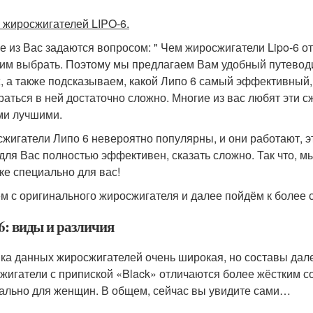
 жиросжигателей LIPO-6.
е из Вас задаются вопросом: " Чем жиросжигатели Lipo-6 отл
 им выбрать. Поэтому мы предлагаем Вам удобный путеводи
x, а также подсказываем, какой Липо 6 самый эффективный,
раться в ней достаточно сложно. Многие из вас любят эти с
и лучшими.
жигатели Липо 6 невероятно популярны, и они работают, эт
 для Вас полностью эффективен, сказать сложно. Так что, 
ке специально для вас!
м с оригинального жиросжигателя и далее пойдём к боле
6: виды и различия
ка данных жиросжигателей очень широкая, но составы дале
жигатели с припиской «Black» отличаются более жёстким со
ально для женщин. В общем, сейчас вы увидите сами…