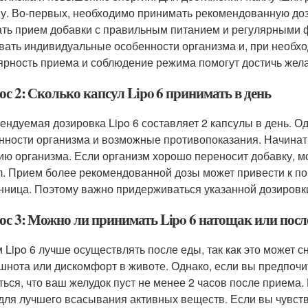
у. Во-первых, необходимо принимать рекомендованную дози
ать прием добавки с правильным питанием и регулярными ф
вать индивидуальные особенности организма и, при необхо
ярность приема и соблюдение режима помогут достичь жел
с 2: Сколько капсул Lipo 6 принимать в день
ендуемая дозировка Lipo 6 составляет 2 капсулы в день. 
нности организма и возможные противопоказания. Начинать
ию организма. Если организм хорошо переносит добавку, м
л. Прием более рекомендованной дозы может привести к по
нница. Поэтому важно придерживаться указанной дозировки
ос 3: Можно ли принимать Lipo 6 натощак или посл
 Lipo 6 лучше осуществлять после еды, так как это может с
ошнота или дискомфорт в животе. Однако, если вы предпоч
ться, что ваш желудок пуст не менее 2 часов после приема
для лучшего всасывания активных веществ. Если вы чувст