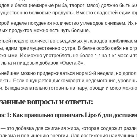
одов и белка (нежирные рыба, творог, мясо) должно быть 5
ущественно белковые продукты. Вместо сладостей едим 
орой неделе похудения количество углеводов снижаем. Их нуж
вых продуктов можно есть чуть больше.
етьей неделе количество съедаемых углеводов приближаем к 
ы, едим преимущественно с утра. В белке особо себя не ог
ожными. Их можно употреблять не более 1 г на 1 кг массы т
 льна и пищевых добавок «Омега-3».
ьнейшем можно придерживаться норм 3-й недели, но допо
ексы. Если ощущается дискомфорт и недомогание, уровень 
и. Блюда желательно готовить на пару, овощи и мясо можно 
занные вопросы и ответы:
ос 1: Как правильно принимать Lipo 6 для достиже
6 — это добавка для сжигания жира, которая содержит раз
олизма и повышению энергии. Для достижения наилучших 