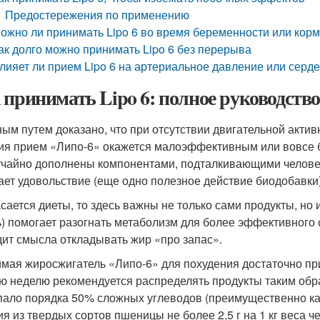
Предостережения по применению
ожно ли принимать Lipo 6 во время беременности или кор
ак долго можно принимать Lipo 6 без перерыва
лияет ли прием Lipo 6 на артериальное давление или серд
 принимать Lipo 6: полное руководст
ым путем доказано, что при отсутствии двигательной акти
ия прием «Липо-6» окажется малоэффективным или вовсе 
учайно дополнены компонентами, подталкивающими человек
ает удовольствие (еще одно полезное действие биодобавки)
асается диеты, то здесь важны не только сами продукты, но 
ь) помогает разогнать метаболизм для более эффективного 
дит смысла откладывать жир «про запас».
мая жиросжигатель «Липо-6» для похудения достаточно при
ю неделю рекомендуется распределять продукты таким обра
пало порядка 50% сложных углеводов (преимущественно каш
ия из твердых сортов пшеницы не более 2,5 г на 1 кг веса 