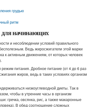
мления грудью
ечный ритм
во для начинающих
вности и несоблюдении условий правильного
бесполезным. Ведь жиросжигатели этой марки
а к активным движениям, от которых человек
.
и режим питания. Дробное питание (от 4 до 6 раз
сжигания жиров, ведь в таких условиях организм
держиваться низкоуглеводной диеты. Так в
зом, чтобы в утренние часы в организм
и: гречка, овсянка, рис, а также макаронные
человека). В обед соотношение сложных