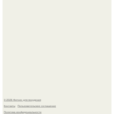
Тут даже мы не знаем, как комментировать.
Сергей соседов показал свою скромную дачу - и удивил
поклонников.
© 2026 Фитнес для похудения
Контакты
Пользовательское соглашение
Политика конфидециальности