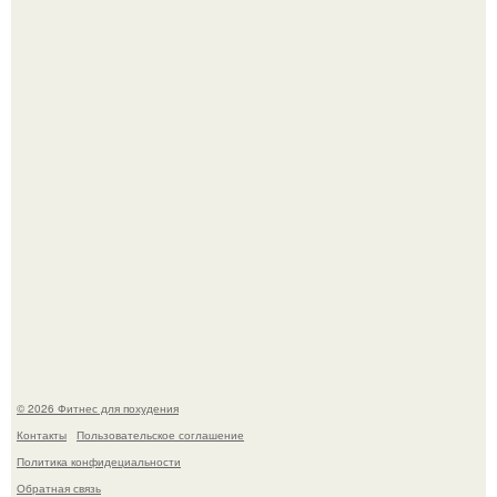
Имбирь - это не только ароматная специя, но и отличный
ингредиент для полезных напитков и блюд.
Тут даже мы не знаем, как комментировать.
© 2026 Фитнес для похудения
Контакты
Пользовательское соглашение
Политика конфидециальности
Обратная связь