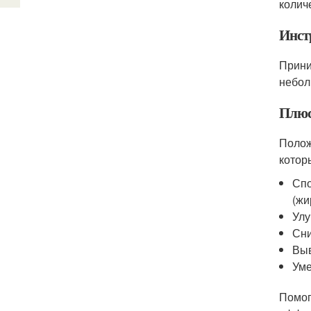
колич
Инст
Прини
небол
Плюс
Полож
котор
Спо
(жи
Улу
Сни
Выв
Уме
Помог