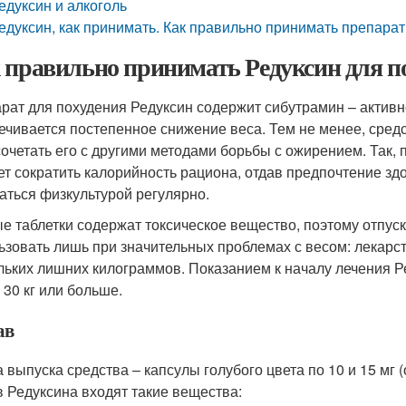
едуксин и алкоголь
едуксин, как принимать. Как правильно принимать препарат
 правильно принимать Редуксин для по
рат для похудения Редуксин содержит сибутрамин – активн
ечивается постепенное снижение веса. Тем не менее, сред
сочетать его с другими методами борьбы с ожирением. Так,
ет сократить калорийность рациона, отдав предпочтение зд
аться физкультурой регулярно.
е таблетки содержат токсическое вещество, поэтому отпус
ьзовать лишь при значительных проблемах с весом: лекарс
льких лишних килограммов. Показанием к началу лечения 
 30 кг или больше.
ав
 выпуска средства – капсулы голубого цвета по 10 и 15 мг 
в Редуксина входят такие вещества: