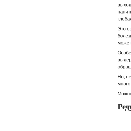
выход
напит
глоба
Это о
болез
может
Особе
выдер
обращ
Но, н
много
Можно
Ред