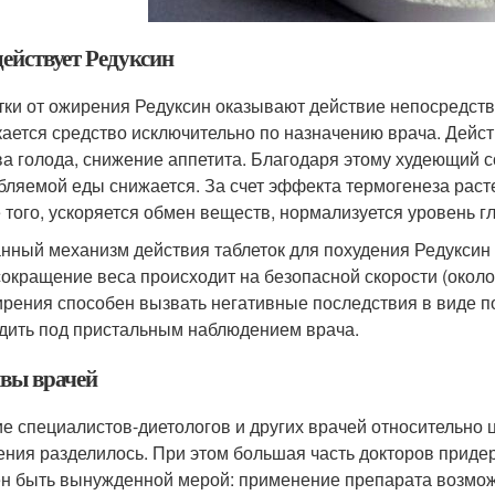
действует Редуксин
тки от ожирения Редуксин оказывают действие непосредств
кается средство исключительно по назначению врача. Дейс
ва голода, снижение аппетита. Благодаря этому худеющий 
бляемой еды снижается. За счет эффекта термогенеза расте
 того, ускоряется обмен веществ, нормализуется уровень г
нный механизм действия таблеток для похудения Редуксин 
сокращение веса происходит на безопасной скорости (около 
ирения способен вызвать негативные последствия в виде 
дить под пристальным наблюдением врача.
вы врачей
е специалистов-диетологов и других врачей относительно 
ения разделилось. При этом большая часть докторов приде
н быть вынужденной мерой: применение препарата возмож