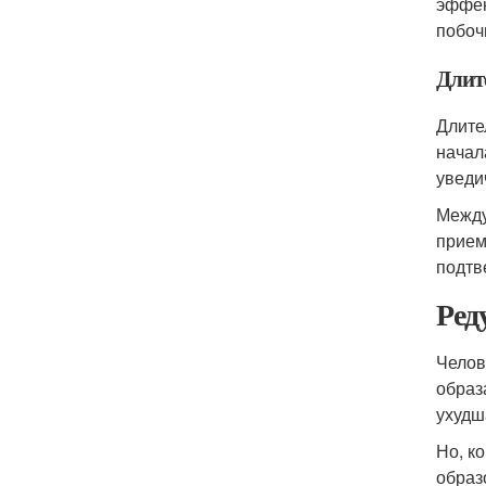
эффек
побоч
Длит
Длите
начал
уведи
Между
прием
подтв
Ред
Челов
образ
ухудш
Но, к
образ