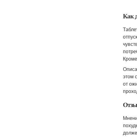
Как 
Табле
отпус
чувст
потре
Кроме
Описа
этом 
от ож
прохо
Отзы
Мнени
похуд
долже