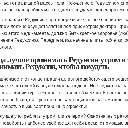
иться от излишней массы тела. Похудение с Редуксином сп
ека, вызвав проблемы с сердцем, сосудами, пищеварительн
ы врачей о Редуксине противоречивые, но все специалисты
твом должно осуществляется под присмотром доктора. Кроме
ью этого медикамента, должно быть крепкое здоровье (люб
нения Редуксина). Перед тем, как начинать пить таблетки,
олога.
да лучше принимать Редуксин утром и
нимать Редуксин, чтобы похудеть
ависимости от концентрации активного действующего вещес
мается по одной капсуле один раз в день. Но следует знать
день, а общий курс лечения составляет 3 месяца. К настоя
ено не было, но, судя по отзывам пациентов на тематичес
 зачастую вызывает побочные эффекты!
 лучше употреблять: утром или вечером? Однозначных реко
 подобрать наиболее удобное для себя время с помощью в