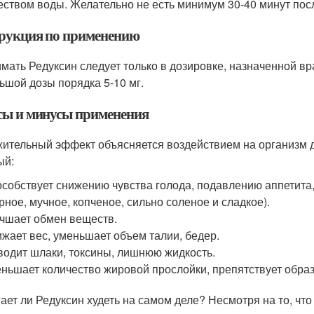
еством воды. Желательно не есть минимум 30-40 минут пос
рукция по применению
мать Редуксин следует только в дозировке, назначенной в
ьшой дозы порядка 5-10 мг.
ы и минусы применения
ительный эффект объясняется воздействием на организм 
ый:
собствует снижению чувства голода, подавлению аппетита
рное, мучное, копченое, сильно соленое и сладкое).
чшает обмен веществ.
жает вес, уменьшает объем талии, бедер.
одит шлаки, токсины, лишнюю жидкость.
ньшает количество жировой прослойки, препятствует обра
ает ли Редуксин худеть на самом деле? Несмотря на то, чт