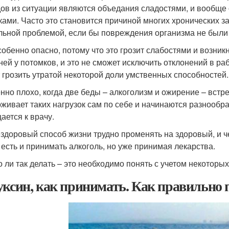
ов из ситуации являются объедания сладостями, и вообще
ками. Часто это становится причиной многих хронических з
льной проблемой, если бы повреждения организма не были 
собенно опасно, потому что это грозит слабостями и возни
ней у потомков, и это не сможет исключить отклонений в раб
 грозить утратой некоторой доли умственных способностей.
нно плохо, когда две беды – алкоголизм и ожирение – встре
живает таких нагрузок сам по себе и начинаются разнообр
ается к врачу.
ездоровый способ жизни трудно променять на здоровый, и ч
 есть и принимать алкоголь, но уже принимая лекарства.
 ли так делать – это необходимо понять с учетом некоторых
уксин, как принимать. Как правильно