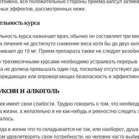
тоивно, все положительные стороны приема капсул затме
ных эффектов, рассмотренных ниже.
ельность курса
льность курса назначает врач, обычно он составляет три ме
а лечения не достигнуто снижение веса хотя бы до двух ки
чивают до 15 мг. Прием препарата также не следует возобн
 трехмесячными курсами необходимо устраивать перерыв 
а не должна превышать один год, поскольку отсутствуют 
ерждающих или опровергающих безопасность и эффективно
уксин и алкоголь
ек имеет свои слабости. Трудно говорить о том, что необхо
а жизни, а желательно и не как-нибудь и ревностно следить 
алось.
огда в жизни что-то складывается не так, или наоборот, душ
ом удовлетворять свои потребности, но человек часто выбир