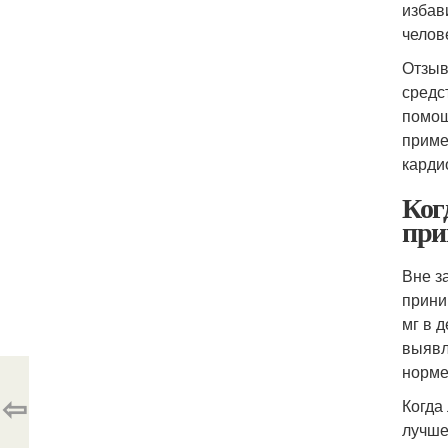
избав
челов
Отзыв
средс
помощ
приме
карди
Ког
при
Вне з
прини
мг в 
выявл
норме
⇦
Когда
лучше