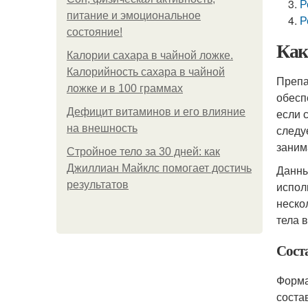
Р
питание и эмоциональное
Р
состояние!
Как
Калории сахара в чайной ложке.
Калорийность сахара в чайной
Препа
ложке и в 100 граммах
обесп
Дефицит витаминов и его влияние
если 
на внешность
следу
заним
Стройное тело за 30 дней: как
Джиллиан Майклс помогает достичь
Данны
результатов
испол
неско
тела в
Сост
Форма
соста