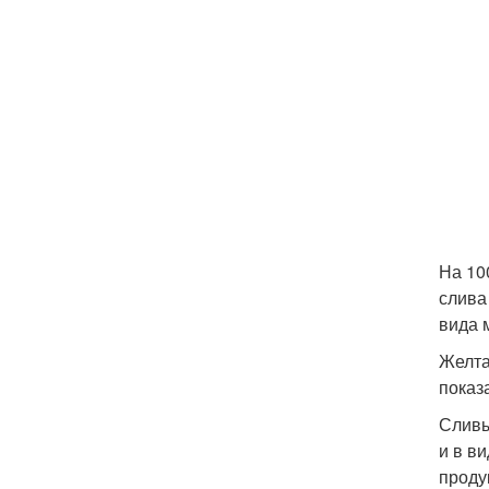
На 10
слива
вида 
Желта
показ
Сливы
и в в
проду