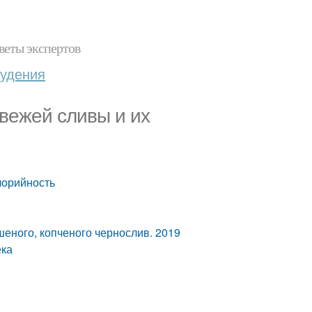
веты экспертов
худения
свежей сливы и их
лорийность
шеного, копченого чернослив. 2019
ека