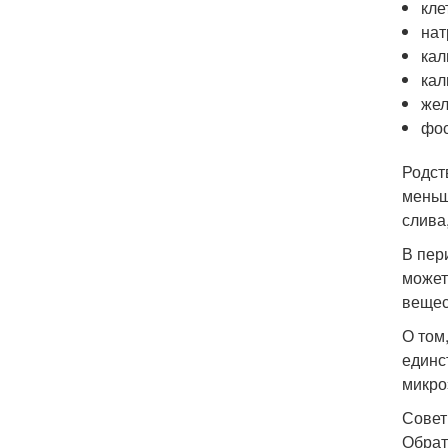
кле
нат
кал
кал
жел
фо
Родст
меньш
слива,
В пер
может
вещес
О том
единс
микро
Совет
Обрат