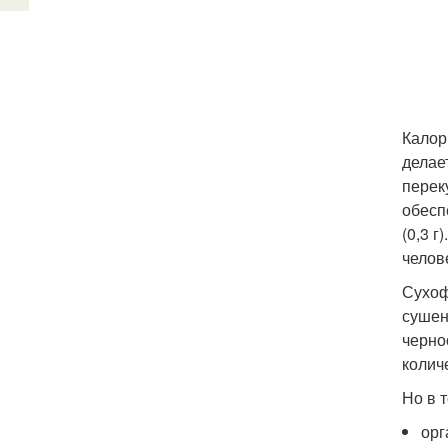
Калор
делае
перек
обесп
(0,3 
челов
Сухоф
сушен
черно
колич
Но в 
орг