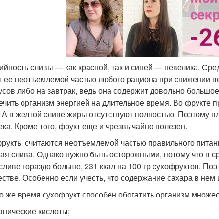
ийность сливы — как красной, так и синей — невелика. Сред
т ее неотъемлемой частью любого рациона при снижении ве
усов либо на завтрак, ведь она содержит довольно большое 
ечить организм энергией на длительное время. Во фрукте пр
г). А в желтой сливе жиры отсутствуют полностью. Поэтому 
ека. Кроме того, фрукт еще и чрезвычайно полезен.
рукты считаются неотъемлемой частью правильного питан
ая слива. Однако нужно быть осторожными, потому что в с
сливе гораздо больше, 231 ккал на 100 гр сухофруктов. По
естве. Особенно если учесть, что содержание сахара в нем
то же время сухофрукт способен обогатить организм множес
анические кислоты;