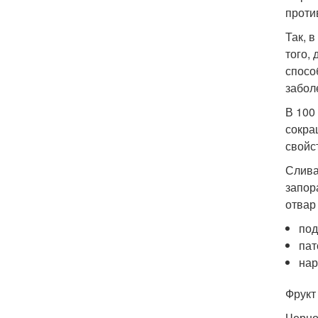
проти
Так, 
того,
спосо
забол
В 100
сокра
свойс
Слива
запор
отвар
под
пат
нар
Фрукт
Черно