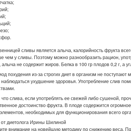
тчатка;
рий;
ий;
ьций;
езо;
сфор.
венницей сливы является алыча, калорийность фрукта всего
е чем у сливы. Поэтому можно разнообразить рацион, упот
 алыча не содержит жиров. Белка в 100 гр плодов 0,2 г, а уг
иод похудения из-за строгих диет в организм не поступают 
 наблюдаться ухудшение здоровья. Употребление слив по
твами.
, что слива, если употреблять ее свежей либо сушеной, про
твенное достоинство фрукта. В плоде содержится огромное
элементов, необходимых для функционирования всего орг
 от диетолога Ирины Шилиной
ите внимание на новейшую методику по снижению веса. Под