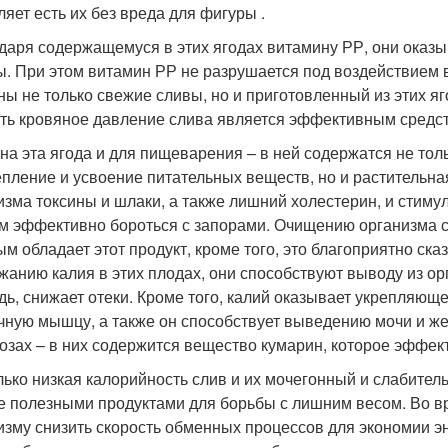
ляет есть их без вреда для фигуры .
даря содержащемуся в этих ягодах витамину РР, они оказ
ы. При этом витамин РР не разрушается под воздействием 
ны не только свежие сливы, но и приготовленный из этих яг
ть кровяное давление слива является эффективным средст
на эта ягода и для пищеварения – в ней содержатся не тол
пление и усвоение питательных веществ, но и растительная
изма токсины и шлаки, а также лишний холестерин, и стимул
м эффективно бороться с запорами. Очищению организма с
ым обладает этот продукт, кроме того, это благоприятно ск
жанию калия в этих плодах, они способствуют выводу из орг
дь, снижает отеки. Кроме того, калий оказывает укрепляюще
чную мышцу, а также он способствует выведению мочи и же
озах – в них содержится вещество кумарин, которое эффек
лько низкая калорийность слив и их мочегонный и слабите
е полезными продуктами для борьбы с лишним весом. Во вр
изму снизить скорость обменных процессов для экономии эн