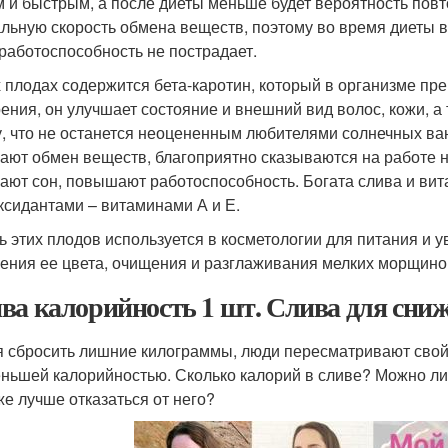
м и быстрым, а после диеты меньше будет вероятность по
льную скорость обмена веществ, поэтому во время диеты вы
работоспособность не пострадает.
х плодах содержится бета-каротин, который в организме пр
рения, он улучшает состояние и внешний вид волос, кожи, а
у, что не останется неоцененным любителями солнечных в
ают обмен веществ, благоприятно сказываются на работе 
ают сон, повышают работоспособность. Богата слива и ви
ксидантами – витаминами А и Е.
ь этих плодов используется в косметологии для питания и 
ения ее цвета, очищения и разглаживания мелких морщино
ва калорийность 1 шт. Слива для сниж
 сбросить лишние килограммы, люди пересматривают свой
ньшей калорийностью. Сколько калорий в сливе? Можно ли 
же лучше отказаться от него?