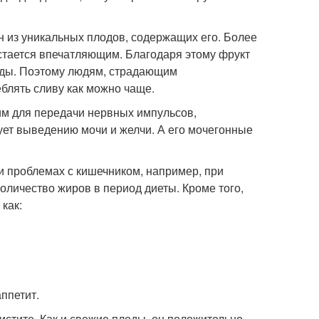
ин из уникальных плодов, содержащих его. Более
остается впечатляющим. Благодаря этому фрукт
уды. Поэтому людям, страдающим
блять сливу как можно чаще.
дим для передачи нервных импульсов,
ует выведению мочи и желчи. А его мочегонные
и проблемах с кишечником, например, при
оличество жиров в период диеты. Кроме того,
как:
ппетит.
истите. Как и свежие плоды, он положительно