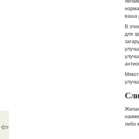
легки
норма
ваша 
В эти
для з
загар
улучш
улучш
антио
Мякот
улучш
Сли
Желая
наиме
⇦
либо 