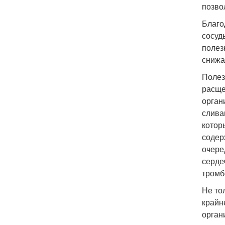
позво
Благо
сосуд
полез
снижа
Полез
расще
орган
слива
котор
содер
очере
серде
тромб
Не то
крайн
орган