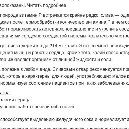
вопоказаны. Читать подробнее
в природе витамин Р встречается крайне редко, слива — од
 даже после термообработки количество витамина Р в нем 
бен нормализовать артериальное давление и укрепить сос
еваниями сердечно-сосудистой системы, желательно употре
 гр слив содержится до 214 мг калия. Этот элемент необхо
щения мышц и работы сердца. Кроме того, калий способств
тва избавляют организм от лишней жидкости и соли.
 полезна в любом виде. Сливовый отвар рекомендуется пр
ах, которые характерны для людей, употребляющих малое к
 нормализует состояние пациентов при таких заболеваниях, 
агра;
ологии сердца;
ушение работы печени либо почек.
 способствует выделению желудочного сока и нормализует а
слив рекомендован при атеросклерозе, гипертонии и холец