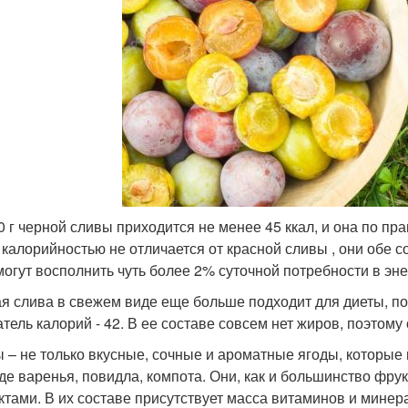
0 г черной сливы приходится не менее 45 ккал, и она по пр
 калорийностью не отличается от красной сливы , они обе с
могут восполнить чуть более 2% суточной потребности в эне
я слива в свежем виде еще больше подходит для диеты, по
атель калорий - 42. В ее составе совсем нет жиров, поэтом
 – не только вкусные, сочные и ароматные ягоды, которые 
иде варенья, повидла, компота. Они, как и большинство фру
ктами. В их составе присутствует масса витаминов и минер