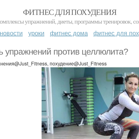
ФИТНЕС ДЛЯ ПОХУДЕНИЯ
комплексы упражнений, диеты, программы тренировок, со
новости
уроки
фитнес дома
фитнес для по
ь упражнений против целлюлита?
нения@Just_Fitness, похудение@Just_Fitness