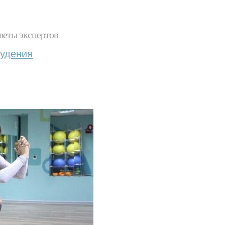
веты экспертов
худения