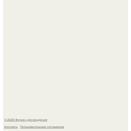
Как накачать ягодицы и не угробить суставы.
Уральская Барби уехала заграницу, чтобы сделать себе
грудь мечты за 12, 5 тыс.
© 2026 Фитнес для похудения
Контакты
Пользовательское соглашение