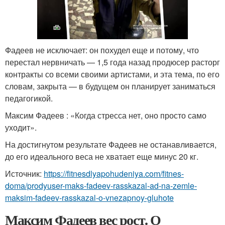
Фадеев не исключает: он похудел еще и потому, что
перестал нервничать — 1,5 года назад продюсер расторг
контракты со всеми своими артистами, и эта тема, по его
словам, закрыта — в будущем он планирует заниматься
педагогикой.
Максим Фадеев : «Когда стресса нет, оно просто само
уходит».
На достигнутом результате Фадеев не останавливается,
до его идеального веса не хватает еще минус 20 кг.
Источник:
https://fitnesdlyapohudeniya.com/fitnes-
doma/prodyuser-maks-fadeev-rasskazal-ad-na-zemle-
maksim-fadeev-rasskazal-o-vnezapnoy-gluhote
Максим Фадеев вес рост. О