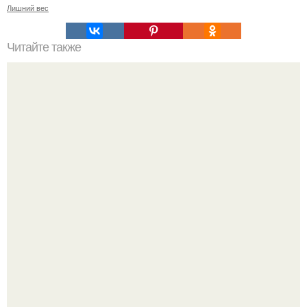
Лишний вес
Читайте также
Fitness Life - с нами сможешь.
День физкультурника отметили на Воробьёвых горах.