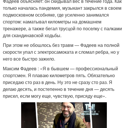
Фадеев объясняет: он скидывал вес в течение года. Как
только началась пандемия, музыкант закрылся в своем
подмосковном особняке, где усиленно занимался
спортом: наматывал километры на домашнем
тренажере, а также бегал трусцой по поселку с палками
для скандинавской ходьбы.
При этом не обошлось без травм — Фадеев на полной
скорости упал с электросамоката и сломал ребра, но у
него все быстро зажило.
Максим Фадеев : «Я в бывшем — профессиональный
спортсмен. Я плаваю километров пять. Обязательно
приседаю сто раз в день. Ну это не сразу сто раз. Я
делаю десять, и постепенно в течение дня — десять
присел, если могу еще, чувствую, присяду еще».