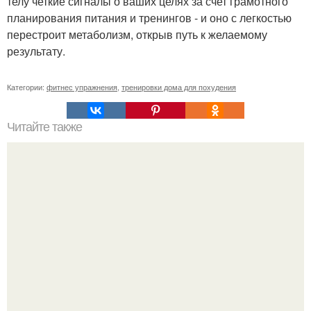
телу четкие сигналы о ваших целях за счет грамотного
планирования питания и тренингов - и оно с легкостью
перестроит метаболизм, открыв путь к желаемому
результату.
Категории:
фитнес упражнения
,
тренировки дома для похудения
Читайте также
Step Intro- фитнес комплекс, который относится к ряду
программ средней и минимальной сложности.