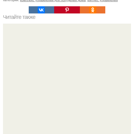
Читайте также
Куда сходить в Тюмени. 20 Лучших мест в Тюмени, куда
можно сходить с маленьким ребенком