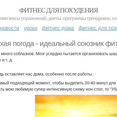
ФИТНЕС ДЛЯ ПОХУДЕНИЯ
комплексы упражнений, диеты, программы тренировок, со
новости
уроки
фитнес дома
фитнес для по
хая погода - идеальный союзник фи
 много соблазнов. Мозг усердно пытается организовать шаш
 и т. д.
дь оставляет нас дома, особенно после работы.
амый подходящий момент, чтобы выделить 30-40 минут для
ть мою любимую супер интенсивную схему нон-стоп, то "Уби