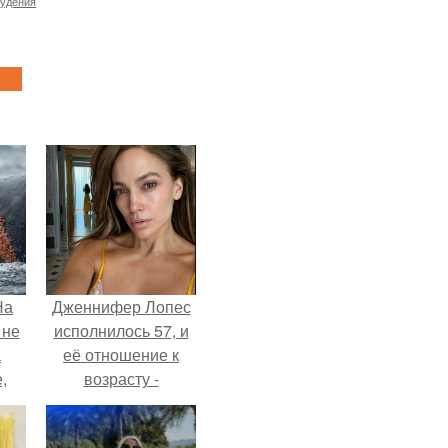
худения
На
Дженнифер Лопес
 не
исполнилось 57, и
а
её отношение к
,
возрасту -
к
настоящий
манифест