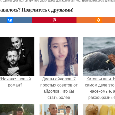
и:
фитнес для мозгов
,
фитнес уроки дома
,
домашний фитнес
,
тренировки дома для по
авилось? Поделитесь с друзьями!
"Начался новый
Диеты айдолов. 7
Китовьи вши. 
роман?
простых советов от
самом деле это
айдолов, что бы
насекомые, 
стать более
ракообразные
привлекательными
относящиеся 
бокоплавам.