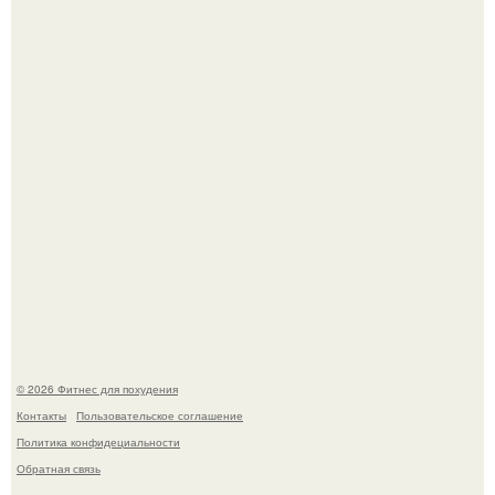
Фигура Зои салданы в "Стражах Галактики" до сих пор
вызывает восхищение.
"Степаненко пахала 40 лет, а эта пришла на всё готовое!
© 2026 Фитнес для похудения
Контакты
Пользовательское соглашение
Политика конфидециальности
Обратная связь