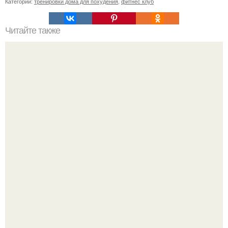
Категории:
тренировки дома для похудения
,
фитнес клуб
Читайте также
Салат с курицей и кукурузой.
День физкультурника отметили на Воробьёвых горах.