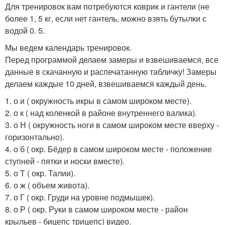
Для тренировок вам потребуются коврик и гантели (не
более 1, 5 кг, если нет гантель, можно взять бутылки с
водой 0. 5.
Мы ведем календарь тренировок.
Перед программой делаем замеры и взвешиваемся, все
данные в скачанную и распечатанную табличку! Замеры
делаем каждые 10 дней, взвешиваемся каждый день.
1. о и ( окружность икры в самом широком месте).
2. о к ( над коленкой в районе внутреннего валика).
3. о Н ( окружность ноги в самом широком месте вверху -
горизонтально).
4. о б ( окр. Бёдер в самом широком месте - положение
ступней - пятки и носки вместе).
5. о Т ( окр. Талии).
6. о ж ( объем живота).
7. о Г ( окр. Груди на уровне подмышек).
8. о Р ( окр. Руки в самом широком месте - район
крыльев - бицепс трицепс) видео.