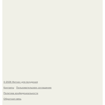
Как накачать ягодицы и не угробить суставы.
Уральская Барби уехала заграницу, чтобы сделать себе
грудь мечты за 12, 5 тыс.
© 2026 Фитнес для похудения
Контакты
Пользовательское соглашение
Политика конфидециальности
Обратная связь