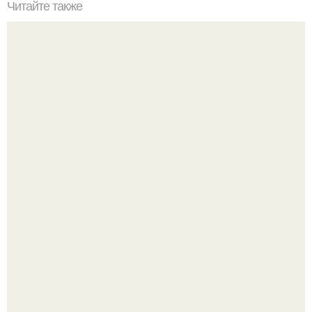
Читайте также
Фитнес для начинающих и похудения. Топ-50
упражнений стоя для начинающих и для любого
возраста: без прыжков и приседаний (+ план на 5 дней)
День физкультурника отметили на Воробьёвых горах.