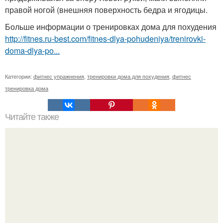
правой ногой (внешняя поверхность бедра и ягодицы.
Больше информации о тренировках дома для похудения
http://fitnes.ru-best.com/fitnes-dlya-pohudeniya/trenirovki-
doma-dlya-po...
Категории:
фитнес упражнения
,
тренировки дома для похудения
,
фитнес
тренировка дома
Читайте также
Таким образом, если вы все еще сомневаетесь что
режим питания важен, давайте мы вспомним о