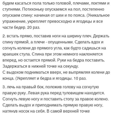
будем касаться пола только головой, плечами, локтями и
ступнями. Потихоньку опускаемся на пол, постепенно
опускаем спину: начиная от шеи и по пояса. (Уникальное
упражнение, укрепляет превосходно и ягодицы и все
части бедер. 20 раз.
2. встать прямо, поставив ноги на ширину плеч. Держать
спину прямой, а плечи - опущенными. Сделать вдох и
согнуть колени до прямого угла, как будто садишься на
краешек стула. Спина при этом немного наклоняется
вперед, но остается прямой. Руки на бедра поставить.
Задержаться в нижней точке на секунду.
С выдохом подниматься вверх, не выпрямляя колени до
конца. (Укрепляет и бедра и ягодицы. 10 раз.
3. лечь на правый бок, положив голову на согнутую
правую руку. Левая рука перед туловищем находится.
Согнуть левую ногу и поставить стопу за правое колено.
Сделать выдох и приподнимать прямую правую ногу,
натянув носок на себя. В самой верхней точке