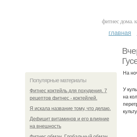
фитнес дома. 
главная
Вче
Гус
На но
Популярные материалы
У кул
Фитнес коктейль для похудения. 7
на ко
рецептов фитнес - коктейлей.
перет
Я искала название тому, что делаю.
культ
Дефицит витаминов и его влияние
на внешность
Фитнес обман. Глобальный обман