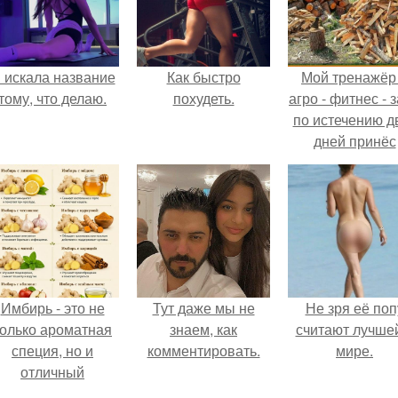
 искала название
Как быстро
Мой тренажёр
тому, что делаю.
похудеть.
агро - фитнес - 
по истечению д
дней принёс
ощутимый
результат.
Имбирь - это не
Тут даже мы не
Не зря её поп
только ароматная
знаем, как
считают лучше
специя, но и
комментировать.
мире.
отличный
ингредиент для