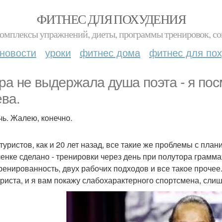
ФИТНЕС ДЛЯ ПОХУДЕНИЯ
комплексы упражнений, диеты, программы тренировок, со
новости
уроки
фитнес дома
фитнес для по
ра не выдержала душа поэта - я пос
ева.
чь. Жалею, конечно.
ьтуристов, как и 20 лет назад, все такие же проблемы с пл
ленке сделано - тренировки через день при полутора грамма
ренированность, двух рабочих подходов и все такое проче
уриста, и я вам покажу слабохарактерного спортсмена, слиш