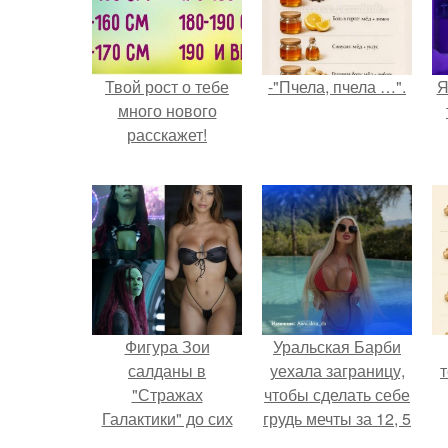
Твой рост о тебе
-"Пчела, пчела …".
Я
много нового
расскажет!
Фигура Зои
Уральская Барби
салданы в
уехала заграницу,
"Стражах
чтобы сделать себе
Галактики" до сих
грудь мечты за 12, 5
пор вызывает
тыс.