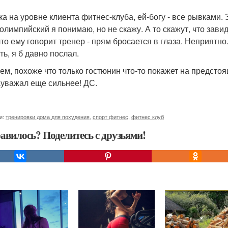
ка на уровне клиента фитнес-клуба, ей-богу - все рывками.
 олимпийский я понимаю, но не скажу. А то скажут, что зав
 что ему говорит тренер - прям бросается в глаза. Неприятно
ть, я б давно послал.
ем, похоже что только гостюнин что-то покажет на предстоя
ауважал еще сильнее! ДС.
и:
тренировки дома для похудения
,
спорт фитнес
,
фитнес клуб
авилось? Поделитесь с друзьями!