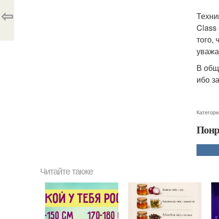
⇦
Техни
Class
того,
уважа
В общ
ибо з
Категори
Понр
Читайте также