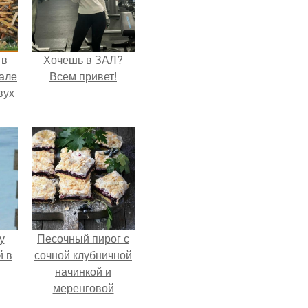
 в
Хочешь в ЗАЛ?
зале
Всем привет!
вух
у
Песочный пирог с
й в
сочной клубничной
начинкой и
меренговой
шапочкой!