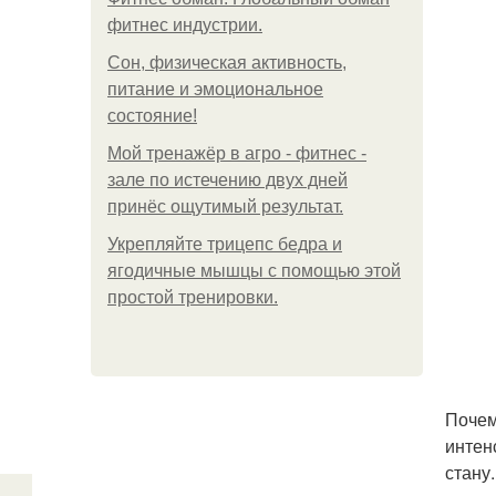
фитнес индустрии.
Сон, физическая активность,
питание и эмоциональное
состояние!
Мой тренажёр в агро - фитнес -
зале по истечению двух дней
принёс ощутимый результат.
Укрепляйте трицепс бедра и
ягодичные мышцы с помощью этой
простой тренировки.
Почем
интен
стану.