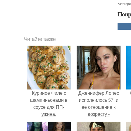
Категори
Понр
Читайте также
Куриное Филе с
Дженнифер Лопес
шампиньонами в
исполнилось 57, и
соусе для ПП-
её отношение к
ужина.
возрасту -
настоящий
манифест