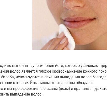
одимо выполнять упражнения йоги, которые усиливают цирк
ения волос является плохое кровоснабжение кожного покров
о билоба, используются в лечении выпадения волос благода
к крови к голове. Йога таким же эффектом обладает.
те и вы про эффективные асаны (позы) и пранаямы (дыхат
овить выпадение волос.