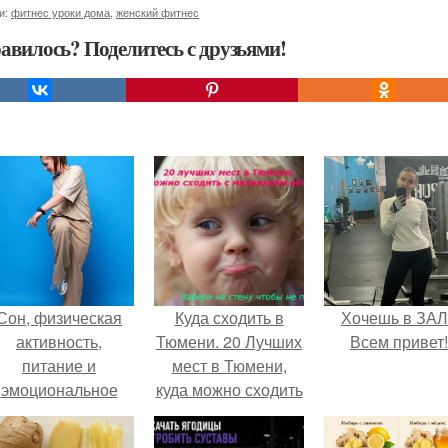
и:
фитнес уроки дома
,
женский фитнес
авилось? Поделитесь с друзьями!
Сон, физическая
Куда сходить в
Хочешь в ЗА
активность,
Тюмени. 20 Лучших
Всем привет!
питание и
мест в Тюмени,
эмоциональное
куда можно сходить
состояние!
с маленьким
ребенком