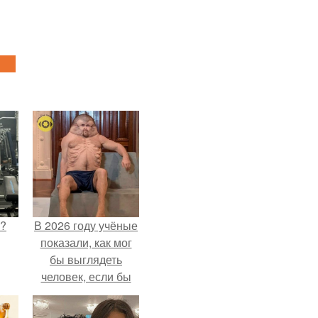
Л?
В 2026 году учёные
показали, как мог
бы выглядеть
человек, если бы
его тело
эволюционировало