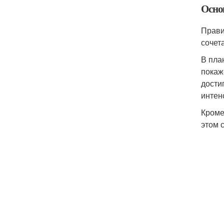
Осно
Прави
сочет
В пла
покаж
дости
интен
Кроме
этом 