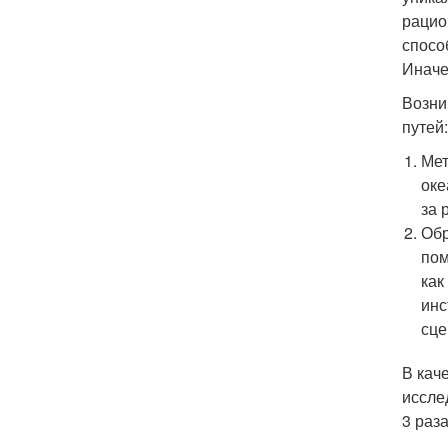
рацио
спосо
Иначе
Возни
путей:
Мет
оке
за 
Обр
пом
как
инс
сце
В кач
иссле
3 раза