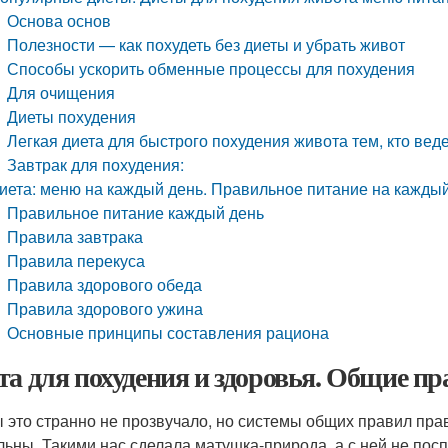
Основа основ
Полезности — как похудеть без диеты и убрать живот
Способы ускорить обменные процессы для похудения
Для очищения
Диеты похудения
Легкая диета для быстрого похудения живота тем, кто ве
Завтрак для похудения:
иета: меню на каждый день. Правильное питание на кажды
Правильное питание каждый день
Правила завтрака
Правила перекуса
Правила здорового обеда
Правила здорового ужина
Основные принципы составления рациона
та для похудения и здоровья. Общие пр
ы это странно не прозвучало, но системы общих правил пра
льны. Такими нас сделала матушка-природа, а с ней не по