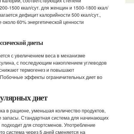
м калорий, соответствующих степени
00-1500 ккал/сут. для женщин и 1500-1800 ккал/
гается дефицит калорийности 500 ккал/сут.,
те около 60% энергетической ценности
ассической диеты
ается с увеличением веса в механизме
сулина, с последующим накоплением углеводов
ы снижают термогенез и повышают
 Побочные эффекты ограничительных диет во
пулярных диет
ка в рационе, уменьшая количество продуктов,
е запасы. Стандартная система для начинающих
 подходит для спортсменов. Употребление
то система через 5 дней сменяется на