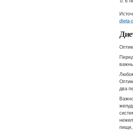
6 л
Источ
dieta-
Дие
Оптим
Перед
важны
Любом
Оптим
два п
Важно
желуд
систе
нежел
пищи,