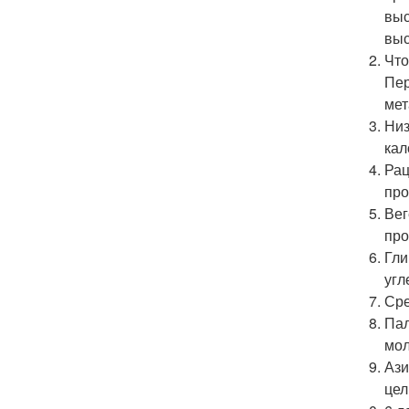
выс
выс
Что
Пер
мет
Низ
кал
Рац
про
Вег
про
Гли
угл
Сре
Пал
мол
Ази
цел