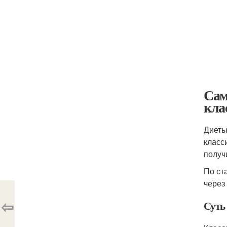
Сам
кла
Диеты
класс
получ
По ст
через 
⇦
Суть