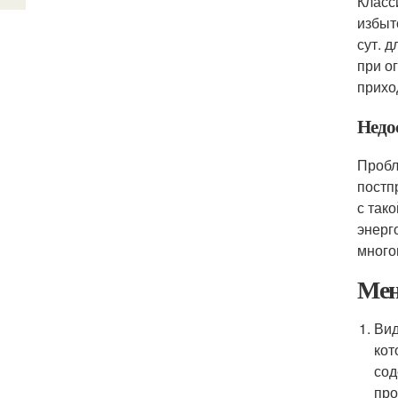
Класс
избыт
сут. 
при о
прихо
Недо
Пробл
постп
с так
энерг
много
Мен
Вид
кот
сод
про