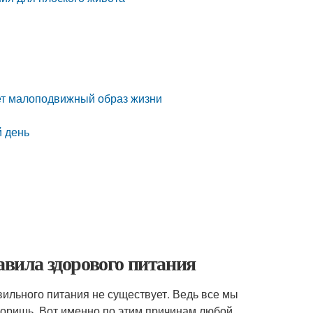
дет малоподвижный образ жизни
й день
авила здорового питания
вильного питания не существует. Ведь все мы
споришь. Вот именно по этим причинам любой