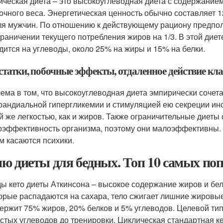
ическая диета – это высокоуглеводная диета с содержание
очного веса. Энергетическая ценность обычно составляет 12
для мужчин. По отношению к действующему рациону предпола
граничении текущего потребления жиров на 1/3. В этой дие
дится на углеводы, около 25% на жиры и 15% на белки.
статки, побочные эффекты, отдаленное действие кл
ема в том, что высокоуглеводная диета эмпирически сочет
рандиальной гипергликемии и стимуляцией ею секреции ин
ой же легкостью, как и жиров. Также ограничительные диет
оэффективность организма, поэтому они малоэффективны.
м касаются психики.
ю диеты для бедных. Топ 10 самых по
ы кето диеты Аткинсона – высокое содержание жиров и бел
орые распадаются на сахара, тело сжигает лишние жировы
ержит 75% жиров, 20% белков и 5% углеводов. Целевой тип
стых углеводов до тренировки. Циклическая стандартная ке