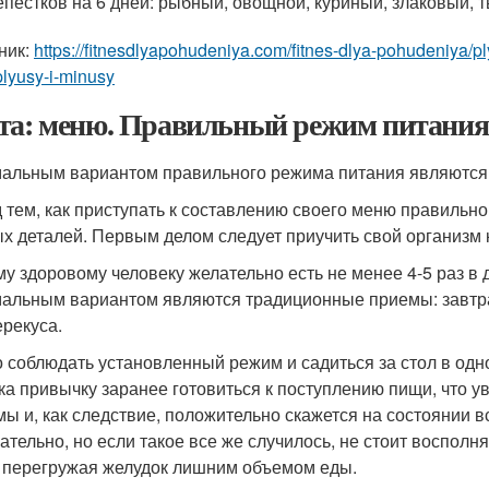
епестков на 6 дней: рыбный, овощной, куриный, злаковый, 
ник:
https://fitnesdlyapohudeniya.com/fitnes-dlya-pohudeniya/p
plyusy-i-minusy
та: меню. Правильный режим питания
альным вариантом правильного режима питания являются
 тем, как приступать к составлению своего меню правильно
х деталей. Первым делом следует приучить свой организ
у здоровому человеку желательно есть не менее 4-5 раз в 
альным вариантом являются традиционные приемы: завтра
ерекуса.
 соблюдать установленный режим и садиться за стол в одн
ка привычку заранее готовиться к поступлению пищи, что 
мы и, как следствие, положительно скажется на состоянии 
ательно, но если такое все же случилось, не стоит воспол
 перегружая желудок лишним объемом еды.