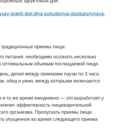
творожный, фруктовый дни.
lyusy-legkih-diet-dlya-pohudeniya-gipokaloriynaya-
 традиционные приемы пищи.
го питания, необходимо осознать несколько
м к оптимальным объемам поглощаемой пищи.
день, делая между приемами паузы по 3 часа.
к, обед и ужин, между которыми включаются
о и то же время ежедневно — это выработает у
увеличит эффективность пищеварительной
всего организма. Пропускать приемы пищи
нять упущенное во время следующего приема