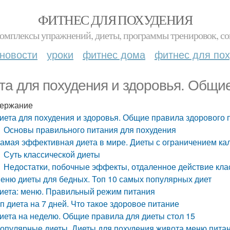
ФИТНЕС ДЛЯ ПОХУДЕНИЯ
комплексы упражнений, диеты, программы тренировок, со
новости
уроки
фитнес дома
фитнес для по
та для похудения и здоровья. Общи
ержание
иета для похудения и здоровья. Общие правила здорового 
Основы правильного питания для похудения
амая эффективная диета в мире. Диеты с ограничением кал
Суть классической диеты
Недостатки, побочные эффекты, отдаленное действие кла
еню диеты для бедных. Топ 10 самых популярных диет
иета: меню. Правильный режим питания
п диета на 7 дней. Что такое здоровое питание
иета на неделю. Общие правила для диеты стол 15
опулярные диеты. Диеты для похудения живота меню питан