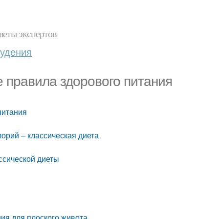
веты экспертов
худения
е правила здорового питания
питания
орий – классическая диета
ссической диеты
ия для плоского живота