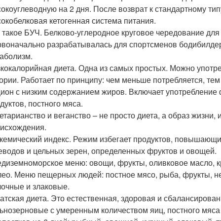
окоуглеводную на 2 дня. После возврат к стандартному тип
окобелковая кетогенная система питания.
 такое БУЧ. Белково-углеродное круговое чередование для
воначально разрабатывалась для спортсменов бодибилдеро
аболизм.
кокалорийная диета. Одна из самых простых. Можно употр
ории. Работает по принципу: чем меньше потребляется, тем
ион с низким содержанием жиров. Включает употребление
дуктов, постного мяса.
етарианство и веганство – не просто диета, а образ жизни
исхождения.
кемический индекс. Режим избегает продуктов, повышающих
еводов и цельных зерен, определенных фруктов и овощей.
диземноморское меню: овощи, фрукты, оливковое масло, к
ео. Меню пещерных людей: постное мясо, рыба, фрукты, н
очные и злаковые.
атская диета. Это естественная, здоровая и сбалансирова
ьнозерновые с умеренным количеством яиц, постного мяса