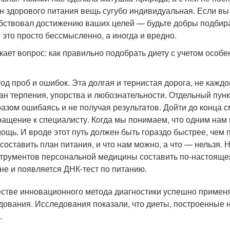
н здорового питания вещь сугубо индивидуальная. Если вы
бствовал достижению ваших целей — будьте добры подбират
 это просто бессмысленно, а иногда и вредно.
кает вопрос: как правильно подобрать диету с учетом особ
од проб и ошибок. Эта долгая и тернистая дорога, не каждо
ан терпения, упорства и любознательности. Отдельный пунк
разом ошибаясь и не получая результатов. Дойти до конца с
ащение к специалисту. Когда мы понимаем, что одним нам 
ощь. И вроде этот путь должен быть гораздо быстрее, чем п
 составить план питания, и что нам можно, а что — нельзя.
трументов персональной медицины составить по-настоящем
не и появляется ДНК-тест по питанию.
естве инновационного метода диагностики успешно примен
дования. Исследования показали, что диеты, построенные 
.