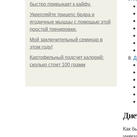
быстро привыкает к кайфу.
Укрепляйте трицепс бедра и
ягодичные мышцы с помощью этой
простой тренировки.
Мой заключительный семинар в
этом году!
Д
Картофельный подсчет калорий:
сколько стоит 100 грамм
Дие
Как б
уника