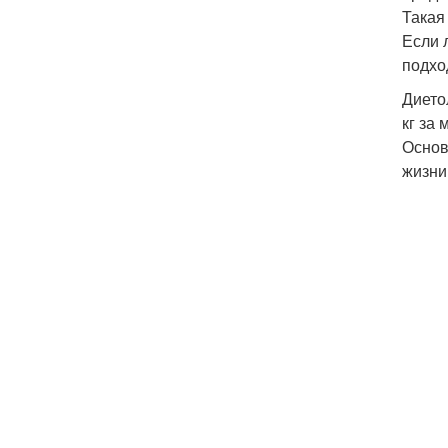
Такая
Если 
подхо
Дието
кг за
Основ
жизни