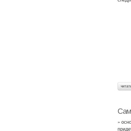
читат
Сама
» осн
приде