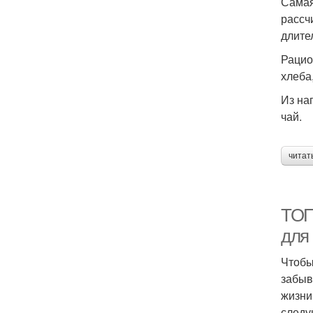
Самая
рассч
длите
Рацио
хлеба
Из на
чай.
читат
ТОП
для 
Чтобы
забыв
жизни
следу