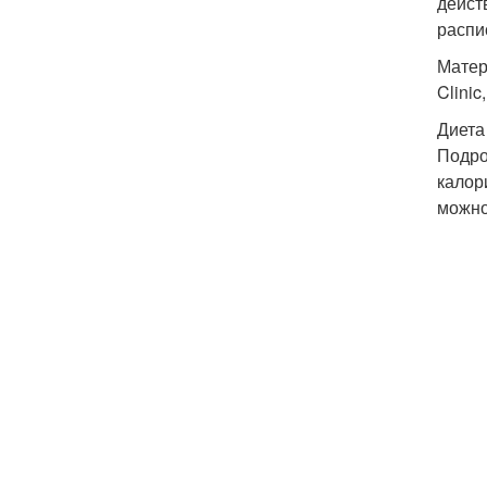
дейст
распи
Матер
Clini
Диета
Подро
калор
можно