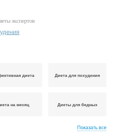
веты экспертов
худения
ективная диета
Диета для похудения
иета на месяц
Диеты для бедных
Показать все
Средиземноморская
глийская диета