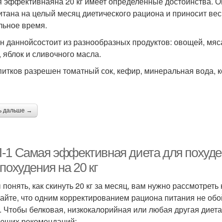
 эффективнаяна 20 кг имеет определенные достоинства. Он
итана на целый месяц диетического рациона и приносит ве
льное время.
н даннойсостоит из разнообразных продуктов: овощей, мяса
, яблок и сливочного масла.
питков разрешен томатный сок, кефир, минеральная вода, к
ь дальше →
-1 Самая эффективная диета для похуде
похудения на 20 кг
 понять, как скинуть 20 кг за месяц, вам нужно рассмотрет
айте, что одним корректированием рациона питания не обо
. Чтобы белковая, низкокалорийная или любая другая диет
ющих рекомендаций: