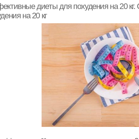
ективные диеты для похудения на 20 кг.
дения на 20 кг
Диета для быстрого
Популярные диеты
Г
похудения
Противопоказания для
Яблочная диета
М
диеты
лассическая диета