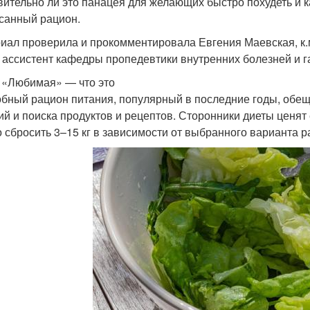
вительно ли это панацея для желающих быстро похудеть и 
санный рацион.
иал проверила и прокомментировала Евгения Маевская, к.м
c, ассистент кафедры пропедевтики внутренних болезней и 
 «Любимая» — что это
бный рацион питания, популярный в последние годы, обещ
ий и поиска продуктов и рецептов. Сторонники диеты ценят 
 сбросить 3–15 кг в зависимости от выбранного варианта р