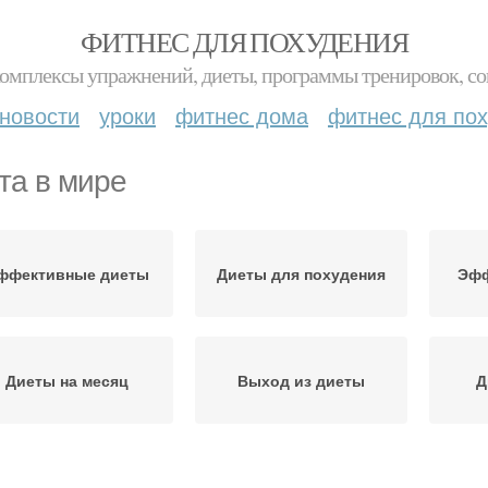
ФИТНЕС ДЛЯ ПОХУДЕНИЯ
комплексы упражнений, диеты, программы тренировок, со
новости
уроки
фитнес дома
фитнес для по
та в мире
ффективные диеты
Диеты для похудения
Эфф
Диеты на месяц
Выход из диеты
Д
Диета на неделю
Радикальная диета
Ан