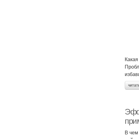
Какая
Пробл
избав
читат
Эфф
при
В чем