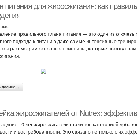
н питания для жиросжигания: как правил
удения
ение
Т
ссы при похудении
Похудение с помощью
вление правильного плана питания — это один из ключевых
тного подхода к питанию даже самые интенсивные тренировк
е мы рассмотрим основные принципы, которые помогут вам
жигания.
Мотивации для
Рацион для похудения
Поху
похудения
Активность при
Продукты при
ь дальше →
Голо
похудении
похудении
ейка жиросжигателей от Nutrex: эффекти
охудения в области
Диета для похудения
Зд
следние 10 лет жиросжигатели стали топ категорией добаво
вости и востребованности. Это связано не только с их эфф