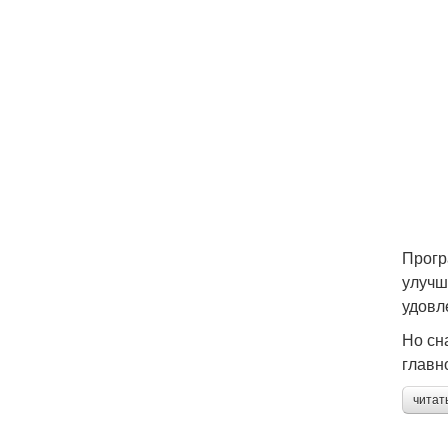
Прогр
улучш
удовл
Но сн
главн
читат