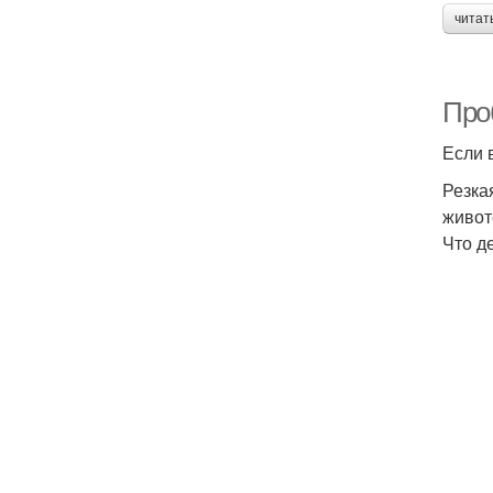
читат
Про
Если 
Резка
живот
Что д