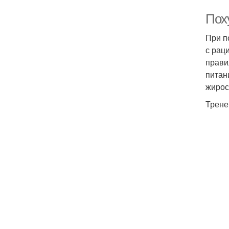
Пох
При п
с рац
прави
питан
жирос
Трене