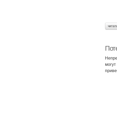
читат
Поте
Непре
могут
приве