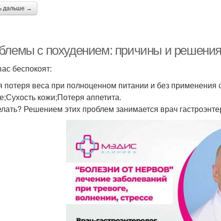
ь дальше →
блемы с похудением: причины и решени
вас беспокоят:
я потеря веса при полноценном питании и без применения 
е;Сухость кожи;Потеря аппетита.
елать? Решением этих проблем занимается врач гастроэнте