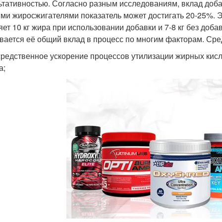
ьтативностью. Согласно разным исследованиям, вклад добав
ми жиросжигателями показатель может достигать 20-25%. Эт
тания для плоского
Процессы для
Дие
яет 10 кг жира при использовании добавки и 7-8 кг без доба
живота
похудения
вается её общий вклад в процесс по многим факторам. Ср
редственное ускорение процессов утилизации жирных кислот
Программы для
Кардиотренировки для
а;
Зал
похудения
похудения
Методики для
Ре
тания при ожирении
похудения