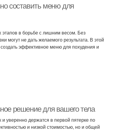
ьно составить меню для
ренировки для
Упражнения для
 этапов в борьбе с лишним весом. Без
похудения
похудения
и могут не дать желаемого результата. В этой
 создать эффективное меню для похудения и
Сладости при
дение для женщин
похудении
Похудения в
д при похудении
долгосрочной
перспективе
вное решение для вашего тела
оровое питание
Диеты для похудения
к и уверенно держатся в первой пятерке по
ективностью и низкой стоимостью, но и общей