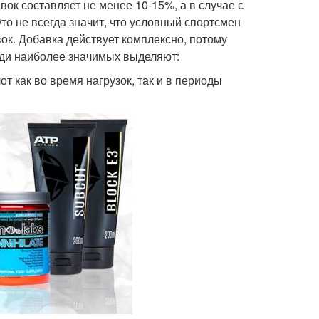
ок составляет не менее 10-15%, а в случае с
о не всегда значит, что условный спортсмен
та для быстрого
Завтрак для похудения
вок. Добавка действует комплексно, потому
похудения
еди наиболее значимых выделяют:
 как во время нагрузок, так и в периоды
Похудение в домашних
 для похудения
условиях
комендации по
Похудения для живота
похудению