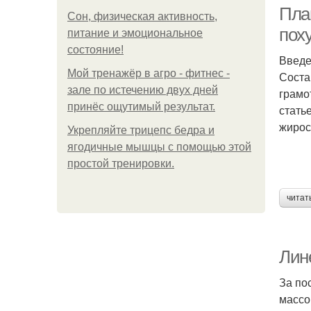
Пла
Сон, физическая активность,
пох
питание и эмоциональное
состояние!
Введ
Ма
Мой тренажёр в агро - фитнес -
Соста
зале по истечению двух дней
грамо
принёс ощутимый результат.
стать
жирос
Укрепляйте трицепс бедра и
ягодичные мышцы с помощью этой
простой тренировки.
читат
Лин
П
За по
массо