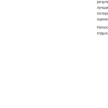
резул
лучши
Пи
потер
оцени
Непос
отдых
Пи