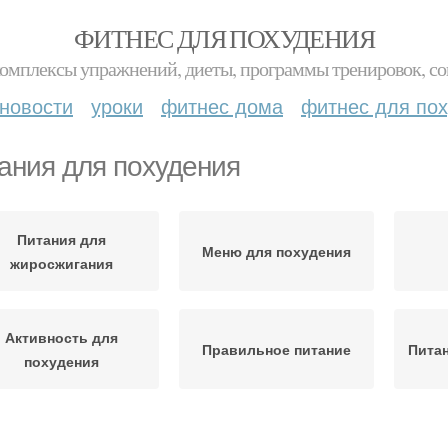
ФИТНЕС ДЛЯ ПОХУДЕНИЯ
комплексы упражнений, диеты, программы тренировок, со
новости
уроки
фитнес дома
фитнес для по
ания для похудения
Питания для
Меню для похудения
жиросжигания
Активность для
Правильное питание
Питан
похудения
тнес для похудения
День для похудения
Отды