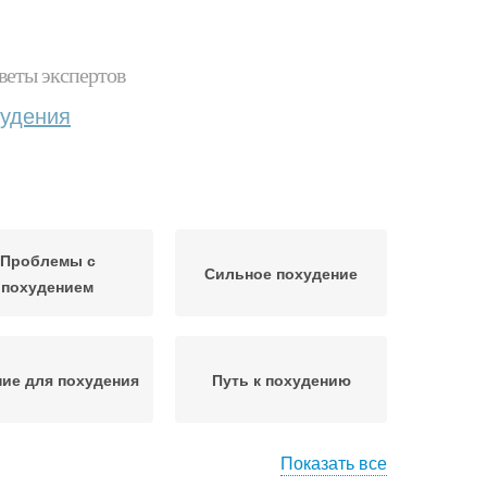
веты экспертов
худения
Проблемы с
Сильное похудение
похудением
ие для похудения
Путь к похудению
Показать все
х для похудения
Воды для похудения