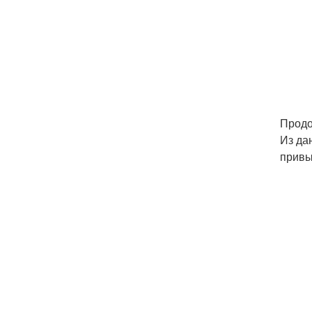
Продо
Из да
привы