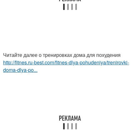
Читайте далее о тренировках дома для похудения
http://fitnes.ru-best.com/fitnes-dlya-pohudeniya/trenirovki-
doma-dlya-po...