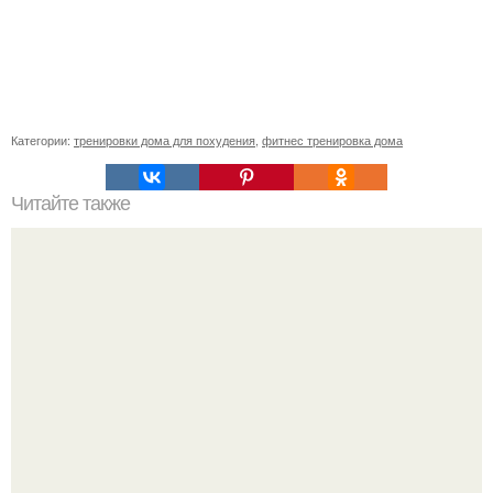
Категории:
тренировки дома для похудения
,
фитнес тренировка дома
Читайте также
Упражнения для плоского живота!