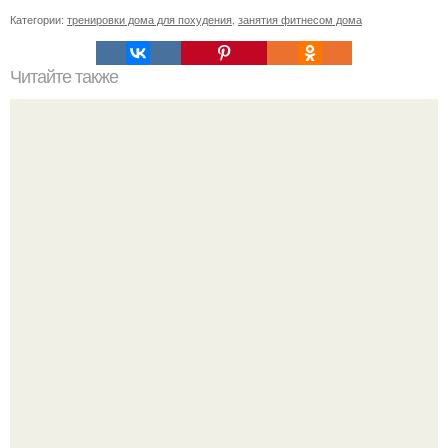
Категории:
тренировки дома для похудения
,
занятия фитнесом дома
Читайте также
Сколько раз нужно делать планку, чтобы похудеть.
Сколько раз в день делать планку —, чтобы был
результат для похудения