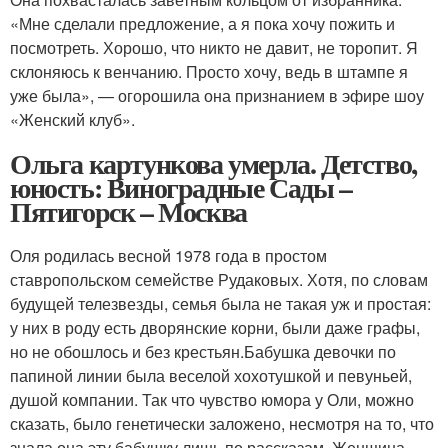
«Мне сделали предложение, а я пока хочу пожить и
посмотреть. Хорошо, что никто не давит, не торопит. Я
склоняюсь к венчанию. Просто хочу, ведь в штампе я
уже была», — огорошила она признанием в эфире шоу
«Женский клуб».
Ольга картункова умерла. Детство,
юность: Виноградные Сады –
Пятигорск – Москва
Оля родилась весной 1978 года в простом
ставропольском семействе Рудаковых. Хотя, по словам
будущей телезвезды, семья была не такая уж и простая:
у них в роду есть дворянские корни, были даже графы,
но не обошлось и без крестьян.Бабушка девочки по
папиной линии была веселой хохотушкой и певуньей,
душой компании. Так что чувство юмора у Оли, можно
сказать, было генетически заложено, несмотря на то, что
знала она эту бабушку лишь по рассказам. Женщина