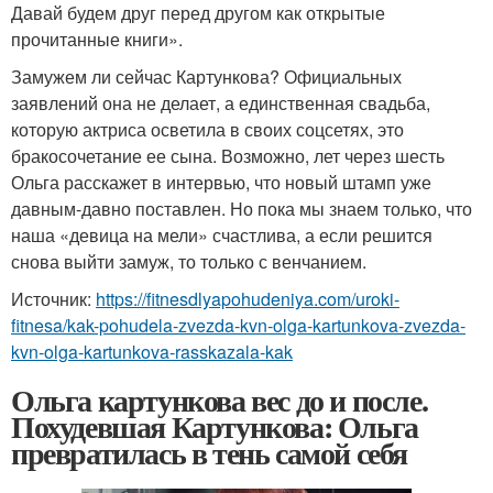
Давай будем друг перед другом как открытые
прочитанные книги».
Замужем ли сейчас Картункова? Официальных
заявлений она не делает, а единственная свадьба,
которую актриса осветила в своих соцсетях, это
бракосочетание ее сына. Возможно, лет через шесть
Ольга расскажет в интервью, что новый штамп уже
давным-давно поставлен. Но пока мы знаем только, что
наша «девица на мели» счастлива, а если решится
снова выйти замуж, то только с венчанием.
Источник:
https://fitnesdlyapohudeniya.com/uroki-
fitnesa/kak-pohudela-zvezda-kvn-olga-kartunkova-zvezda-
kvn-olga-kartunkova-rasskazala-kak
Ольга картункова вес до и после.
Похудевшая Картункова: Ольга
превратилась в тень самой себя