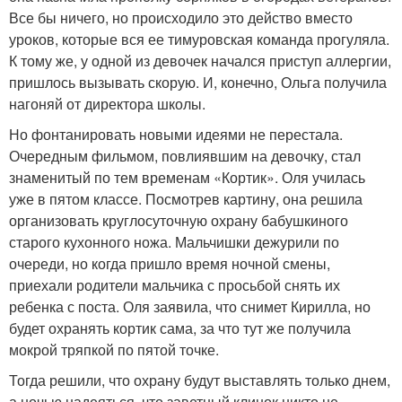
Все бы ничего, но происходило это действо вместо
уроков, которые вся ее тимуровская команда прогуляла.
К тому же, у одной из девочек начался приступ аллергии,
пришлось вызывать скорую. И, конечно, Ольга получила
нагоняй от директора школы.
Но фонтанировать новыми идеями не перестала.
Очередным фильмом, повлиявшим на девочку, стал
знаменитый по тем временам «Кортик». Оля училась
уже в пятом классе. Посмотрев картину, она решила
организовать круглосуточную охрану бабушкиного
старого кухонного ножа. Мальчишки дежурили по
очереди, но когда пришло время ночной смены,
приехали родители мальчика с просьбой снять их
ребенка с поста. Оля заявила, что снимет Кирилла, но
будет охранять кортик сама, за что тут же получила
мокрой тряпкой по пятой точке.
Тогда решили, что охрану будут выставлять только днем,
а ночью надеяться, что заветный клинок никто не