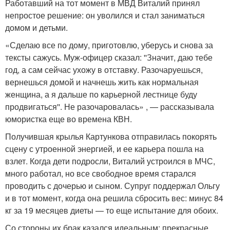
Работавший на тот момент в МВД Виталий принял
непростое решение: он уволился и стал заниматься
домом и детьми.
«Сделаю все по дому, приготовлю, уберусь и снова за
тексты сажусь. Муж-офицер сказал: ''Значит, даю тебе
год, а сам сейчас ухожу в отставку. Разочаруешься,
вернешься домой и начнешь жить как нормальная
женщина, а я дальше по карьерной лестнице буду
продвигаться''. Не разочаровалась» , — рассказывала
юмористка еще во времена КВН.
Получившая крылья Картункова отправилась покорять
сцену с утроенной энергией, и ее карьера пошла на
взлет. Когда дети подросли, Виталий устроился в МЧС,
много работал, но все свободное время старался
проводить с дочерью и сыном. Супруг поддержал Ольгу
и в тот момент, когда она решила сбросить вес: минус 84
кг за 19 месяцев диеты — то еще испытание для обоих.
Со стороны их брак казался идеальным: прекрасные