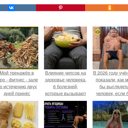
Мой тренажёр в
Влияние чипсов на
В 2026 году учё
ро - фитнес - зале
здоровье человека.
показали, как 
о истечению двух
6 болезней,
бы выглядет
дней принёс
которые вызывают
человек, если 
ощутимый
чипсы
его тело
результат.
эволюциониров
специально д
выживания 
автокатастpoф