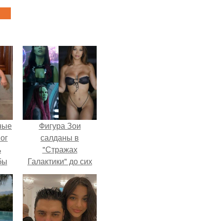
ные
Фигура Зои
мог
салданы в
ь
"Стражах
бы
Галактики" до сих
пор вызывает
ало
восхищение.
ля
в
ах.