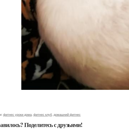
и:
фитнес уроки дома
,
фитнес клуб
,
домашний фитнес
авилось? Поделитесь с друзьями!