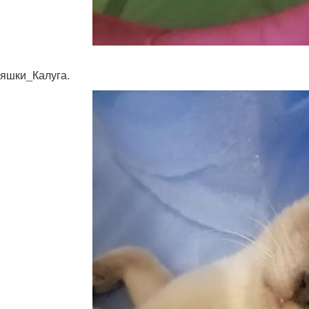
яшки_Калуга.