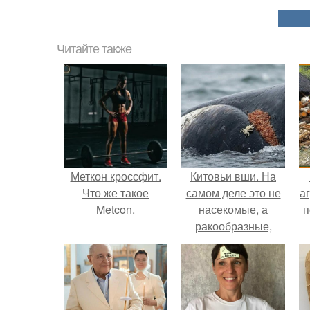
Читайте также
Меткон кроссфит.
Китовьи вши. На
Что же такое
самом деле это не
аг
Metcon.
насекомые, а
п
ракообразные,
относящиеся к
бокоплавам.