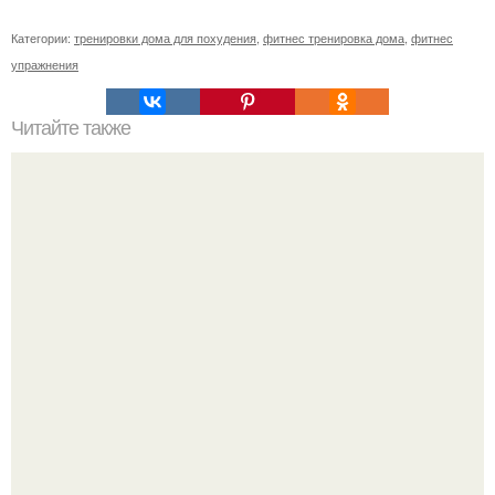
Категории:
тренировки дома для похудения
,
фитнес тренировка дома
,
фитнес
упражнения
Читайте также
? 10. Простых способов мотивировать себя заняться
фитнесом?