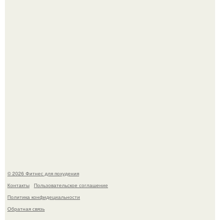
3 мифа о моей деятельности смехотерапевта.
Как накачать ягодицы и не угробить суставы.
© 2026 Фитнес для похудения
Контакты
Пользовательское соглашение
Политика конфидециальности
Обратная связь