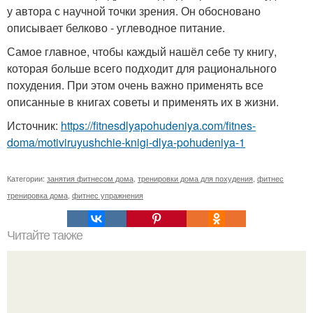
у автора с научной точки зрения. Он обосновано
описывает белково - углеводное питание.
Самое главное, чтобы каждый нашёл себе ту книгу,
которая больше всего подходит для рационального
похудения. При этом очень важно применять все
описанные в книгах советы и применять их в жизни.
Источник:
https://fitnesdlyapohudeniya.com/fitnes-
doma/motiviruyushchie-knigi-dlya-pohudeniya-1
Категории:
занятия фитнесом дома
,
тренировки дома для похудения
,
фитнес
тренировка дома
,
фитнес упражнения
Читайте также