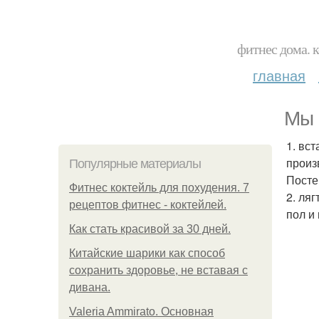
фитнес дома. 
главная
Мы 
1. вс
произ
Популярные материалы
Посте
Фитнес коктейль для похудения. 7
2. ля
рецептов фитнес - коктейлей.
пол и
Как стать красивой за 30 дней.
Китайские шарики как способ
сохранить здоровье, не вставая с
дивана.
Valeria Ammirato. Основная