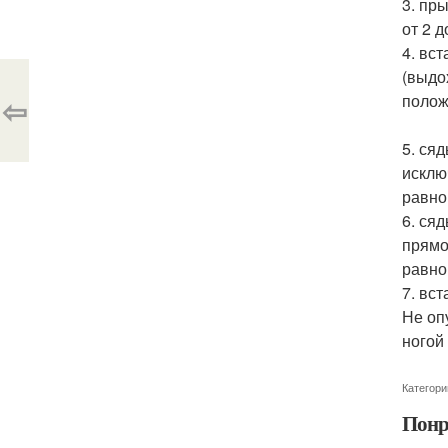
3. пр
от 2 
4. вс
(выдо
⇦
полож
5. ся
исклю
равно
6. ся
прямо
равно
7. вс
Не оп
ногой
Категори
Понр