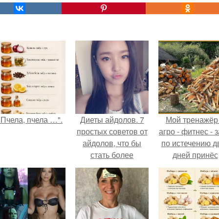
"Пчела, пчела …".
Диеты айдолов. 7
Мой тренажёр
простых советов от
агро - фитнес - 
айдолов, что бы
по истечению д
стать более
дней принёс
привлекательными
ощутимый
результат.