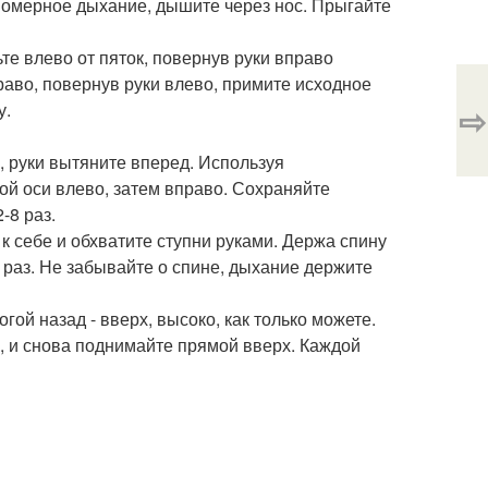
авномерное дыхание, дышите через нос. Прыгайте
ьте влево от пяток, повернув руки вправо
раво, повернув руки влево, примите исходное
у.
⇨
и, руки вытяните вперед. Используя
й оси влево, затем вправо. Сохраняйте
-8 раз.
 к себе и обхватите ступни руками. Держа спину
0 раз. Не забывайте о спине, дыхание держите
гой назад - вверх, высоко, как только можете.
ю, и снова поднимайте прямой вверх. Каждой