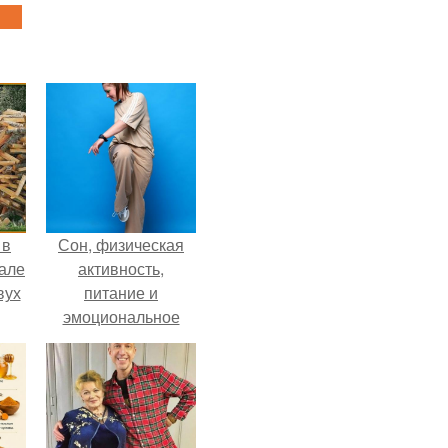
 в
Сон, физическая
зале
активность,
вух
питание и
эмоциональное
состояние!