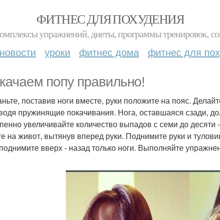
ФИТНЕС ДЛЯ ПОХУДЕНИЯ
комплексы упражнений, диеты, программы тренировок, со
новости
уроки
фитнес дома
фитнес для по
качаем попу правильно!
таньте, поставив ноги вместе, руки положите на пояс. Дела
водя пружинящие покачивания. Нога, оставшаяся сзади, долж
пенно увеличивайте количество выпадов с семи до десяти -
гте на живот, вытянув вперед руки. Поднимите руки и тулови
 поднимите вверх - назад только ноги. Выполняйте упражнени