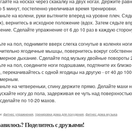
ыгайте на носках через скакалку на двух ногах. Держите р
до 5 минут, постепенно увеличивая время тренировки.
таньте на колени, руки вытяните вперед на уровне плеч. Сяд
х), вернитесь в исходное положение (вдох. Затем сядьте вп
ение. Сделайте упражнение от 6 до 10 раз в каждую сторон
дьте на пол, поднимите вверх слегка согнутые в коленях ног
чительно ягодичные мышцы, повернитесь вокруг собственно
мерное дыхание. Сделайте под музыку двойные повороты 2
дьте на пол, соедините ноги подошвами, подтяните их близко
, перекачивайтесь с одной ягодицы на другую - от 40 до 10
мерным.
таньте на четвереньки, спину держите прямо. Делайте махи но
ускайте ногу до пола, задерживая ее чуть над поверхность
 сделайте по 10-20 махов.
и:
фитнес упражнения
,
тренировки дома для похудения
,
фитнес дома музыка
авилось? Поделитесь с друзьями!