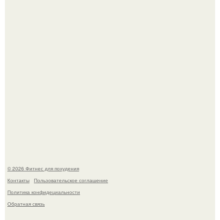
Имбирь - природный целитель.
Сергей соседов показал свою скромную дачу - и удивил
поклонников.
© 2026 Фитнес для похудения
Контакты
Пользовательское соглашение
Политика конфидециальности
Обратная связь