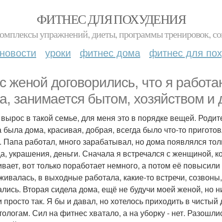
ФИТНЕС ДЛЯ ПОХУДЕНИЯ
комплексы упражнений, диеты, программы тренировок, со
новости
уроки
фитнес дома
фитнес для по
с женой договорились, что я работа
а, занимается бытом, хозяйством и д
 вырос в такой семье, для меня это в порядке вещей. Роди
а была дома, красивая, добрая, всегда было что-то пригото
. Папа работал, много зарабатывал, но дома появлялся тол
а, украшения, деньги. Сначала я встречался с женщиной, к
ивает, вот только поработает немного, а потом её повысили
живалась, в выходные работала, какие-то встречи, созвоны
ались. Вторая сидела дома, ещё не будучи моей женой, но ни
и просто так. Я бы и давал, но хотелось приходить в чистый
тологам. Сил на фитнес хватало, а на уборку - нет. Разошл