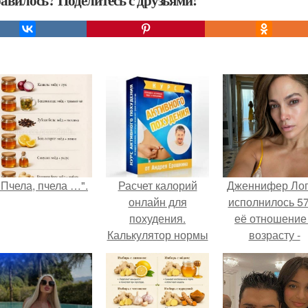
авилось? Поделитесь с друзьями!
"Пчела, пчела …".
Расчет калорий
Дженнифер Ло
онлайн для
исполнилось 57
похудения.
её отношение
Калькулятор нормы
возрасту -
потребления
настоящий
калорий
манифест
уверенности: "
говорите, что 