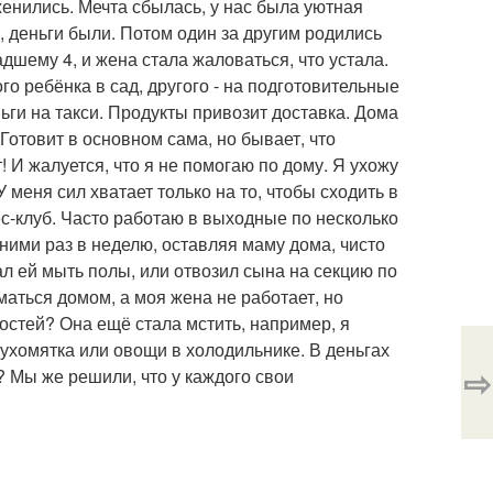
енились. Мечта сбылась, у нас была уютная
, деньги были. Потом один за другим родились
адшему 4, и жена стала жаловаться, что устала.
ого ребёнка в сад, другого - на подготовительные
ньги на такси. Продукты привозит доставка. Дома
 Готовит в основном сама, но бывает, что
! И жалуется, что я не помогаю по дому. Я ухожу
У меня сил хватает только на то, чтобы сходить в
ес-клуб. Часто работаю в выходные по несколько
 ними раз в неделю, оставляя маму дома, чисто
гал ей мыть полы, или отвозил сына на секцию по
аться домом, а моя жена не работает, но
остей? Она ещё стала мстить, например, я
сухомятка или овощи в холодильнике. В деньгах
⇨
к? Мы же решили, что у каждого свои