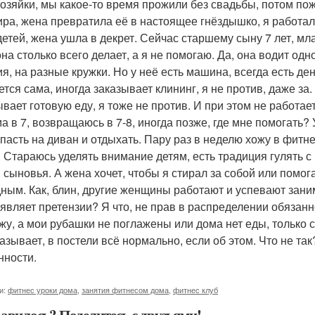
озяйки, мы какое-то время прожили без свадьбы, потом пож
ира, жена превратила её в настоящее гнёздышко, я работал
детей, жена ушла в декрет. Сейчас старшему сыну 7 лет, мл
на столько всего делает, а я не помогаю. Да, она водит одн
ия, на разные кружки. Но у неё есть машина, всегда есть де
ется сама, иногда заказывает клининг, я не против, даже за.
ывает готовую еду, я тоже не против. И при этом не работает
а в 7, возвращаюсь в 7-8, иногда позже, где мне помогать? 
упасть на диван и отдыхать. Пару раз в неделю хожу в фитн
. Стараюсь уделять внимание детям, есть традиция гулять с
и сыновья. А жена хочет, чтобы я стирал за собой или помо
ным. Как, блин, другие женщины работают и успевают заним
являет претензии? Я что, не прав в распределении обязанн
жу, а мои рубашки не поглажены или дома нет еды, только 
казывает, в постели всё нормально, если об этом. Что не та
нности.
и:
фитнес уроки дома
,
занятия фитнесом дома
,
фитнес клуб