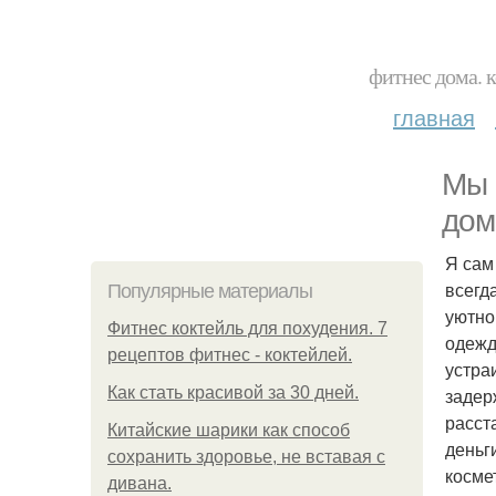
фитнес дома. 
главная
Мы 
дом
Я сам
всегд
Популярные материалы
уютно
Фитнес коктейль для похудения. 7
одежд
рецептов фитнес - коктейлей.
устра
Как стать красивой за 30 дней.
задер
расст
Китайские шарики как способ
деньг
сохранить здоровье, не вставая с
косме
дивана.