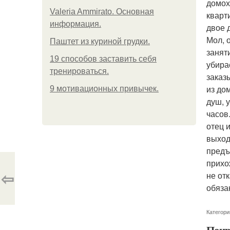
домох
Valeria Ammirato. Основная
кварт
информация.
двое 
Мол, о
Паштет из куриной грудки.
занят
19 способов заставить себя
убира
тренироваться.
заказ
из дом
9 мотивационных привычек.
душ, 
часов
отец 
выход
предъ
прихо
⇦
не от
обяза
Категори