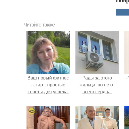
Понр
Читайте также
Ваш новый фитнес
Рады за этого
-
- старт: простые
жильца, но не от
советы для успеха.
всего сердца.