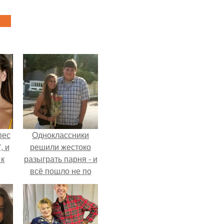
пес
Одноклассники
, и
решили жестоко
 к
разыграть парня - и
всё пошло не по
плану.
не
я