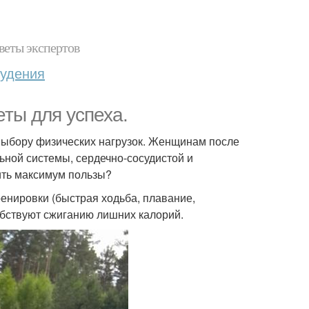
веты экспертов
худения
еты для успеха.
 выбору физических нагрузок. Женщинам после
ьной системы, сердечно-сосудистой и
ить максимум пользы?
енировки (быстрая ходьба, плавание,
обствуют сжиганию лишних калорий.