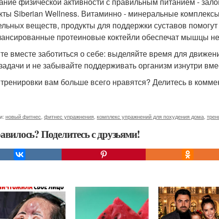
ание физической активности с правильным питанием - залог
кты Siberian Wellness. Витаминно - минеральные комплек
ельных веществ, продукты для поддержки суставов помогут
лансированные протеиновые коктейли обеспечат мышцы н
те вместе заботиться о себе: выделяйте время для движен
задачи и не забывайте поддерживать организм изнутри вмест
 тренировки вам больше всего нравятся? Делитесь в комме
и:
новый фитнес
,
фитнес упражнения
,
комплекс упражнений для похудения дома
,
трен
авилось? Поделитесь с друзьями!