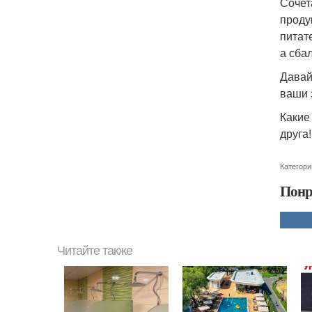
Сочет
проду
питат
а сба
Давай
ваши 
Какие
друга!
Категори
Понр
Читайте также