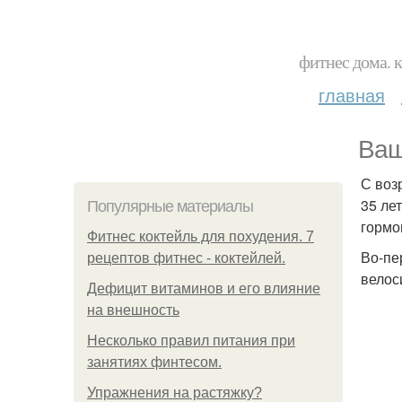
фитнес дома. 
главная
Ваш
С воз
35 ле
Популярные материалы
гормо
Фитнес коктейль для похудения. 7
Во-пе
рецептов фитнес - коктейлей.
велос
Дефицит витаминов и его влияние
на внешность
Несколько правил питания при
занятиях финтесом.
Упражнения на растяжку?