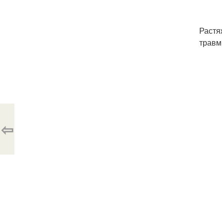
Растя
травм
⇦