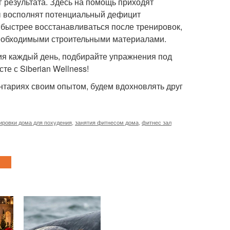
 результата. Здесь на помощь приходят
сы восполнят потенциальный дефицит
 быстрее восстанавливаться после тренировок,
еобходимыми строительными материалами.
ия каждый день, подбирайте упражнения под
е с Siberian Wellness!
нтариях своим опытом, будем вдохновлять друг
ировки дома для похудения
,
занятия фитнесом дома
,
фитнес зал