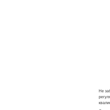
Не за
регул
квали